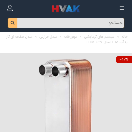
خانه
>
سیستم های گرمایشی
>
موتورخانه
>
مبدل حرارتی
>
مبدل صفحه ای گاز
به آب HTM مدل HTM-G30
‎−10%