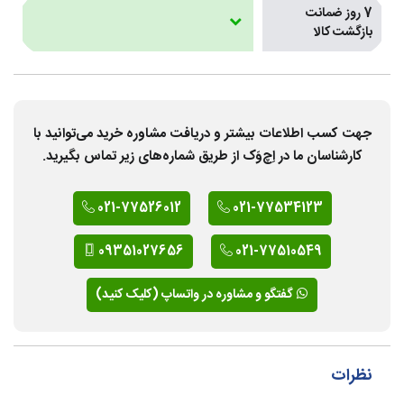
7 روز ضمانت
بازگشت کالا
جهت کسب اطلاعات بیشتر و دریافت مشاوره خرید می‌توانید با
کارشناسان ما در اِچ‌وَک از طریق شماره‌های زیر تماس بگیرید.
021-77526012
021-77534123
09351027656
021-77510549
گفتگو و مشاوره در واتساپ (کلیک کنید)
نظرات