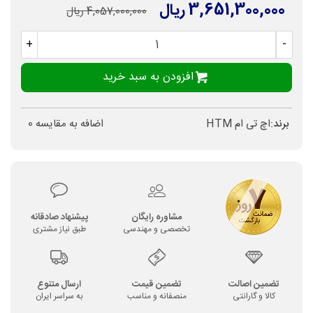
3,651,300,000 ریال
4,057,000,000 ریال
+
-
افزودن به سبد خرید
برند:
اچ تی ام HTM
اضافه به مقایسه
0
مشاوره رایگان
پیشنهاد صادقانه
تخصصی و مهندسی
طبق نیاز مشتری
تضمین اصالت
تضمین قیمت
ارسال متنوع
کالا و گارانتی
منصفانه و مناسب
به سراسر ایران