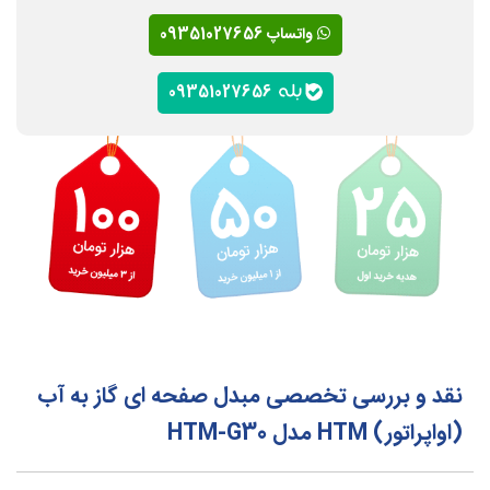
واتساپ 09351027656
09351027656
نقد و بررسی تخصصی مبدل صفحه ای گاز به آب
(اواپراتور) HTM مدل HTM-G30