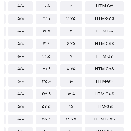
5/8
10.5
3
HTM-G3
5/8
13.1
3.75
HTM-G3S
5/8
17.5
5
HTM-G5
5/8
21.9
6.25
HTM-G5S
5/8
24.5
7
HTM-G7
5/8
30.6
8.75
HTM-G7S
5/8
35.0
10
HTM-G10
5/8
43.8
12.5
HTM-G10S
5/8
52.5
15
HTM-G15
5/8
65.6
18.75
HTM-G15S