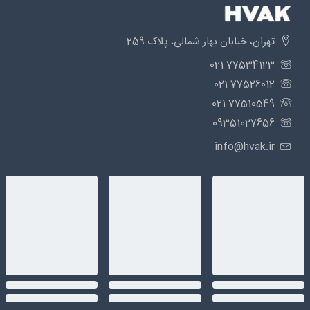
تهران، خیابان بهار شمالی، پلاک 259
77534123 021
77526012 021
77510549 021
09351027656
info@hvak.ir