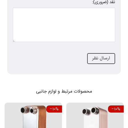
نقد (ضروری):
محصولات مرتبط و لوازم جانبی
‎−10%
‎−10%