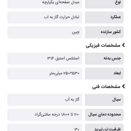
نوع
مبدل صفحه‌ای یکپارچه
عملکرد
تبادل حرارت گاز به اب
کشور سازنده
چین
مشخصات فیزیکی
جنس بدنه
استنلس استیل 316
ابعاد
530*250 میلی‌متر
مشخصات فنی
سیال
گاز به آب
محدوده دمای سیال
-20 تا +180 درجه سانتی‌گراد
ظرفیت تن تبرید
30