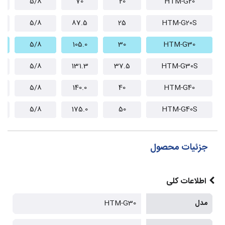
5/8
70
20
HTM-G20
5/8
87.5
25
HTM-G20S
5/8
105.0
30
HTM-G30
5/8
131.3
37.5
HTM-G30S
5/8
140.0
40
HTM-G40
5/8
175.0
50
HTM-G40S
جزئیات محصول
اطلاعات کلی
مدل
HTM-G30