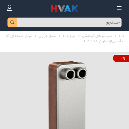
خانه
>
سیستم های گرمایشی
>
موتورخانه
>
مبدل حرارتی
>
مبدل صفحه ای گاز
به آب پربازده هپاکو HPHE75
‎−10%