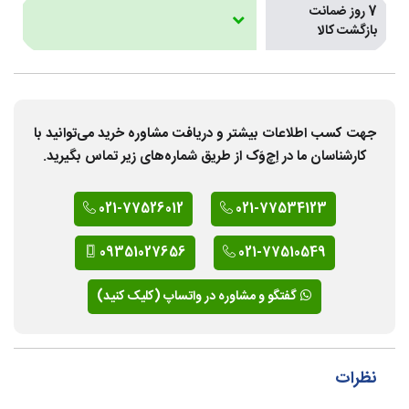
7 روز ضمانت
بازگشت کالا
جهت کسب اطلاعات بیشتر و دریافت مشاوره خرید می‌توانید با
کارشناسان ما در اِچ‌وَک از طریق شماره‌های زیر تماس بگیرید.
021-77526012
021-77534123
09351027656
021-77510549
گفتگو و مشاوره در واتساپ (کلیک کنید)
نظرات