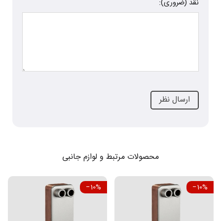
نقد (ضروری):
محصولات مرتبط و لوازم جانبی
‎−10%
‎−10%