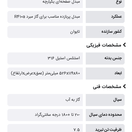
نوع
مبدل صفحه‌ای یکپارچه
عملکرد
مبدل پربازده مناسب برای گاز مبرد R410a
کشور سازنده
تایوان
مشخصات فیزیکی
جنس بدنه
استنلس استیل 316
ابعاد
526x119x80 میلی‌متر (عمقxعرضxارتفاع)
مشخصات فنی
سیال
گاز به آب
محدوده دمای سیال
-20 تا +180 درجه سانتی‌گراد
ظرفیت تن تبرید
7.5