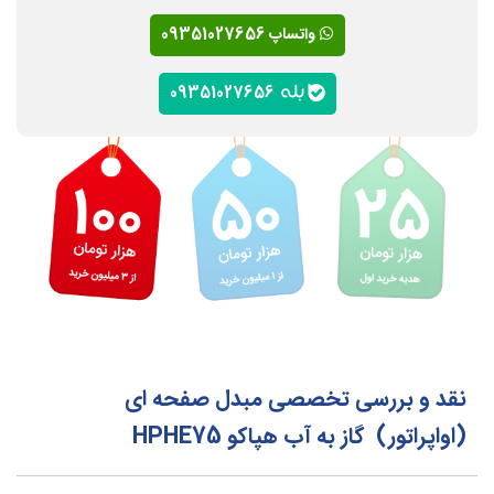
واتساپ 09351027656
09351027656
نقد و بررسی تخصصی مبدل صفحه ای
(اواپراتور) گاز به آب هپاکو HPHE75