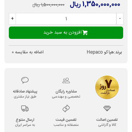
1,350,000,000 ریال
1,500,000,000 ریال
+
-
افزودن به سبد خرید
برند:
هپاکو Hepaco
اضافه به مقایسه
0
مشاوره رایگان
پیشنهاد صادقانه
تخصصی و مهندسی
طبق نیاز مشتری
تضمین اصالت
تضمین قیمت
ارسال متنوع
کالا و گارانتی
منصفانه و مناسب
به سراسر ایران