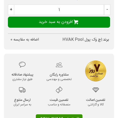
+
-
افزودن به سبد خرید
برند:
اِچ وَک پول HVAK Pool
اضافه به مقایسه
0
مشاوره رایگان
پیشنهاد صادقانه
تخصصی و مهندسی
طبق نیاز مشتری
تضمین اصالت
تضمین قیمت
ارسال متنوع
کالا و گارانتی
منصفانه و مناسب
به سراسر ایران