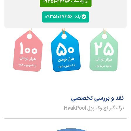
واتساپ 09351027656
09351027656
نقد و بررسی تخصصی
برگ گیر اچ وک پول HvakPool