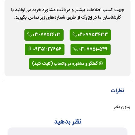
جهت کسب اطلاعات بیشتر و دریافت مشاوره خرید می‌توانید با
کارشناسان ما در اِچ‌وَک از طریق شماره‌های زیر تماس بگیرید.
021-77526012
021-77534123
09351027656
021-77510549
گفتگو و مشاوره در واتساپ (کلیک کنید)
نظرات
بدون نظر
نظر بدهید