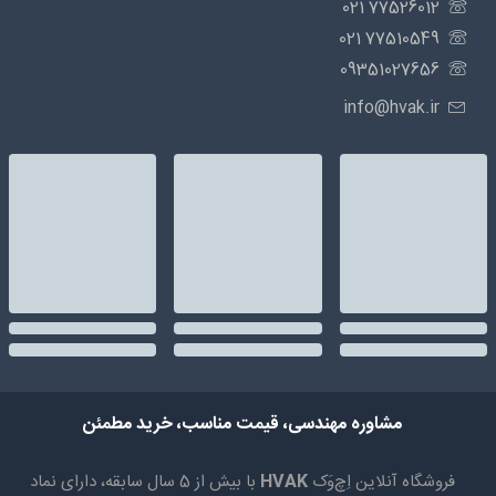
77526012 021
77510549 021
09351027656
info@hvak.ir
مشاوره مهندسی، قیمت مناسب، خرید مطمئن
فروشگاه آنلاین اِچ‌وَک
HVAK
با بیش از 5 سال سابقه، دارای نماد