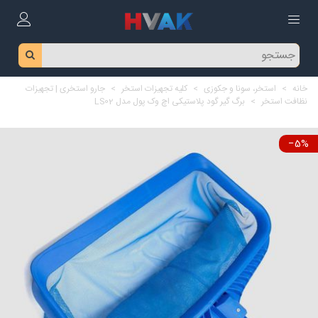
خانه
>
استخر، سونا و جکوزی
>
کلیه تجهیزات استخر
>
جارو استخری | تجهیزات
نظافت استخر
>
برگ گیر گود پلاستیکی اچ وک پول مدل LS02
‎−5%