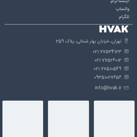
اینستاگرام
واتساپ
تلگرام
تهران، خیابان بهار شمالی، پلاک 259
77534123 021
77526012 021
77510549 021
09351027656
info@hvak.ir