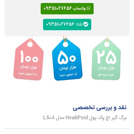
واتساپ 09351027656
09351027656
نقد و بررسی تخصصی
برگ گیر اچ وک پول HvakPool مدل LS08