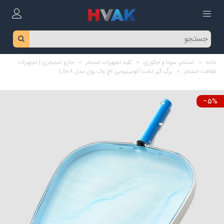
خانه
>
استخر، سونا و جکوزی
>
کلیه تجهیزات استخر
>
جارو استخری | تجهیزات
نظافت استخر
>
برگ گیر تخت آلومینیومی اچ وک پول مدل LS08
‎−5%