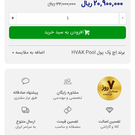
20,900,000 ریال
22,000,000 ریال
+
-
افزودن به سبد خرید
برند:
اِچ وَک پول HVAK Pool
اضافه به مقایسه
0
مشاوره رایگان
پیشنهاد صادقانه
تخصصی و مهندسی
طبق نیاز مشتری
تضمین اصالت
تضمین قیمت
ارسال متنوع
کالا و گارانتی
منصفانه و مناسب
به سراسر ایران