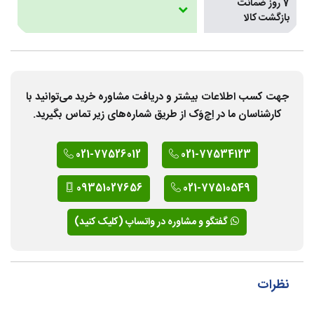
7 روز ضمانت
بازگشت کالا
جهت کسب اطلاعات بیشتر و دریافت مشاوره خرید می‌توانید با
کارشناسان ما در اِچ‌وَک از طریق شماره‌های زیر تماس بگیرید.
021-77526012
021-77534123
09351027656
021-77510549
گفتگو و مشاوره در واتساپ (کلیک کنید)
نظرات