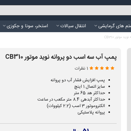
م های گرمایشی
انتقال سیالات
استخر، سونا و جکوزی
 موتور CB310
پمپ آب سه اسب دو پروانه نوید موتور CB310
1 نظرات
پمپ افزایش فشار آب دو پروانه
سایز اتصال 1 اینچ
حداکثر هد 65 متر
حداکثر آبدهی 8.4 متر مکعب در ساعت
الکتروموتور 3 اسب (2.2 کیلووات)
پروانه پلاستیکی