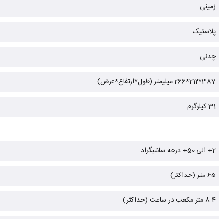
زمینی
پلاستیک
چدنی
387*212*266 میلیمتر (طول*ارتفاع*عرض)
31 کیلوگرم
2+ الی 50+ درجه سانتیگراد
65 متر (حداکثر)
8.4 متر مکعب در ساعت (حداکثر)