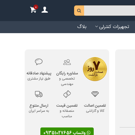
0
تجهیزات کنترلی
بلاگ
مشاوره رایگان
پیشنهاد صادقانه
تخصصی و
طبق نیاز مشتری
مهندسی
تضمین اصالت
تضمین قیمت
ارسال متنوع
کالا و گارانتی
منصفانه و
به سراسر ایران
مناسب
واتساپ 09351027656