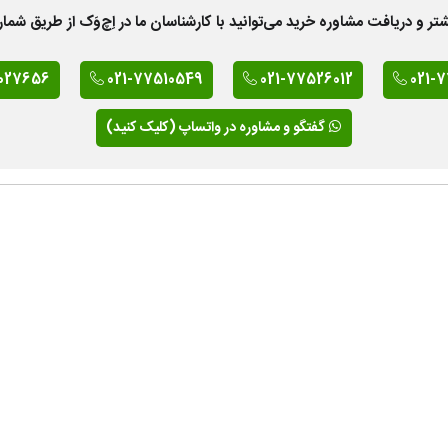
 دریافت مشاوره خرید می‌توانید با کارشناسان ما در اِچ‌وَک از طریق شمار
027656
021-77510549
021-77526012
021-
گفتگو و مشاوره در واتساپ (کلیک کنید)