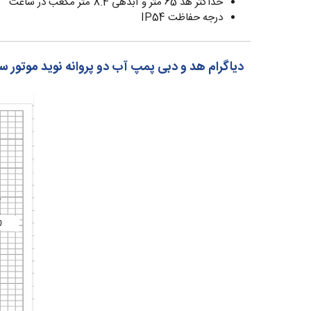
حداکثر هد 65 متر و آبدهی 8.4 متر مکعب در ساعت
درجه حفاظت IP54
دیاگرام هد و دبی پمپ آب دو پروانه نوید موتور سری