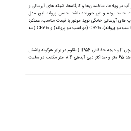
مناسب برای افزایش فشار آب در ویلاها، ساختمان‌ها و کارگاه‌ها، شبکه های آبرسانی و
ت جامد بوده و غیر خورنده باشد. جنس پروانه این مدل
 های آبرسانی خانگی نوید موتور با قیمت مناسب، عملکرد
قابل قبول و ضمانت نامه شرکتی میتواند انتخابی مقرون بصرفه باشد. پمپ های سری CB نوید موتور شامل سه مدل CB160 (یک و نیم اسب دو پروانه)، CB210 (دو اسب دو پروانه) و CB310 (سه
دارای الکتروموتور های استاندارد دارای ترموگارد با 2900 دور در دقیقه و کلاس سیم پیچی F و درجه حفاظتی IP54 (مقاوم در برابر هرگونه پاشش
آب) بوده و از نوع تک فاز با قدرت 3 اسب بخار می‌باشد. حداکثر دمای سیال در این پمپ +50 درجه سانتیگراد بوده و دارای حداکثر هد 65 متر و حداکثر دبی آبدهی 8.4 متر مکعب در ساعت