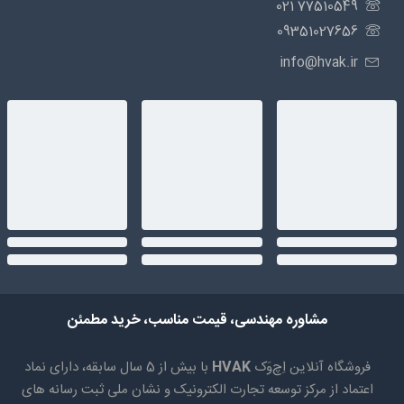
77510549 021
09351027656
info@hvak.ir
مشاوره مهندسی، قیمت مناسب، خرید مطمئن
فروشگاه آنلاین اِچ‌وَک
HVAK
با بیش از 5 سال سابقه، دارای نماد
اعتماد از مرکز توسعه تجارت الکترونیک و نشان ملی ثبت رسانه های