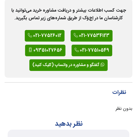
جهت کسب اطلاعات بیشتر و دریافت مشاوره خرید می‌توانید با
کارشناسان ما در اِچ‌وَک از طریق شماره‌های زیر تماس بگیرید.
021-77526012
021-77534123
09351027656
021-77510549
گفتگو و مشاوره در واتساپ (کلیک کنید)
نظرات
بدون نظر
نظر بدهید