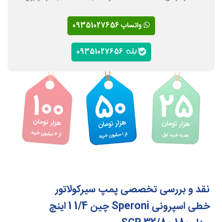
واتساپ 09351027656
09351027656
نقد و بررسی تخصصی پمپ سیرکولاتور
خطی اسپرونی Speroni چین 1/4 1 اینچ