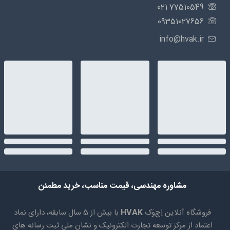
77510549 021
09351027656
info@hvak.ir
مشاوره مهندسی، قیمت مناسب، خرید مطمئن
فروشگاه آنلاین اِچ‌وَک
HVAK
با بیش از 5 سال سابقه، دارای نماد
اعتماد از مرکز توسعه تجارت الکترونیک و نشان ملی ثبت رسانه های