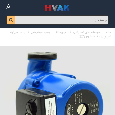
خانه
>
سیستم های گرمایشی
>
موتورخانه
>
پمپ سیرکولاتور
>
پمپ سیرکوله
اسپرونی SCR 32/80-180