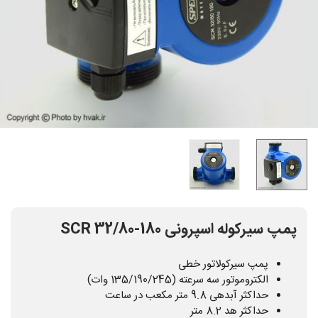
پمپ سیرکوله اسپرونی SCR 32/80-180
پمپ سیرکولاتور خطی
الکتروموتور سه سرعته (135/190/245 وات)
حداکثر آبدهی 9.8 متر مکعب در ساعت
حداکثر هد 8.2 متر