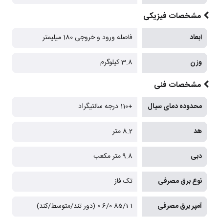
مشخصات فیزیکی
ابعاد
فاصله ورود و خروجی 180 میلیمتر
وزن
3.8 کیلوگرم
مشخصات فنی
محدوده دمای سیال
+110 درجه سانتیگراد
هد
8.2 متر
دبی
9.8 متر مکعب
نوع برق مصرفی
تک فاز
آمپر برق مصرفی
0.6/0.85/1.1 (دور تند/متوسط/کند)