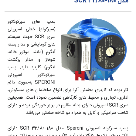
مدل SCR 32/80-180
پمپ های سیرکولاتور
(سیرکوله) خطی اسپرونی
سری SCR جهت سیستم
های گرمایشی و مدار بسته
آبگرم (مانند موتور خانه،
شوفاژ و مدار برگشت
آبگرم) کاربرد دارد.
پمپ
سیرکولاتور
اسپرونی
SPERONI به‌صورت دائم
کار بوده که کاربری مطمئن آنرا برای انواع ساختمان های مسکونی،
اداری، تجاری و محیط های کارگاهی تضمین نموده است. همچنین
سری SCR اسپرونی دارای بدنه مقاوم در برابر خوردگی بوده و دارای
شافت سرامیکی و کابل به همراه دو شاخه صنعتی می‌باشد.
پمپ سیرکوله اسپرونی Speroni مدل SCR 32/80-180 دارای
الکتروموتور تک فاز 245 وات (دور 3) و سه دور بوده و حداکثر دمای