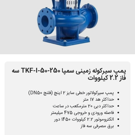
پمپ سیرکوله زمینی سمپا TKF-I-50-250 سه
فاز 2.2 کیلووات
پمپ سیرکولاتور خطی سایز 2 اینچ (فلنچ DN50)
حداکثر هد 17 متر
حداکثر دبی 20 مترمکعب در ساعت
فاصله ورودی و خروجی 475 میلیمتر
الکتروموتور 2.2 کیلووات 1450 دور
برق مصرفی سه فاز