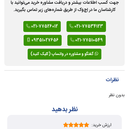
جهت کسب اطلاعات بیشتر و دریافت مشاوره خرید می‌توانید با
کارشناسان ما در اِچ‌وَک از طریق شماره‌های زیر تماس بگیرید.
021-77526012
021-77534123
09351027656
021-77510549
گفتگو و مشاوره در واتساپ (کلیک کنید)
نظرات
بدون نظر
نظر بدهید
ارزش خرید: