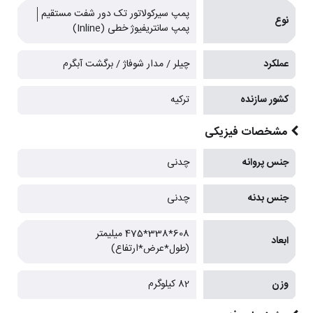
پمپ سیرکولاتور تک دور شفت مستقیم
نوع
پمپ سانتریفیوژ خطی (Inline)
عملکرد
چیلر / مدار شوفاژ / برگشت آبگرم
کشور سازنده
ترکیه
مشخصات فیزیکی
جنس پروانه
چدنی
جنس بدنه
چدنی
608*338*475 میلیمتر
ابعاد
(طول*عرض*ارتفاع)
وزن
82 کیلوگرم