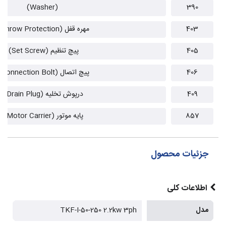
(Washer)
390
403
مهره قفل (Throw Protection)
405
پیچ تنظیم (Set Screw)
406
پیچ اتصال (Connection Bolt)
409
درپوش تخلیه (Drain Plug)
857
پایه موتور (Motor Carrier)
جزئیات محصول
اطلاعات کلی
مدل
TKF-I-50-250 2.2kw 3ph