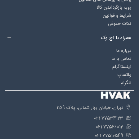
رویه بازگرداندن کالا
شرایط و قوانین
نکات حقوقی
همراه با اچ وک
درباره‌ ما
تماس با ما
اینستاگرام
واتساپ
تلگرام
تهران، خیابان بهار شمالی، پلاک 259
77534123 021
77526012 021
77510549 021