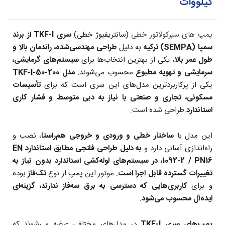
کیلووات
پمپ های سیرکولاتور خطی
(سانتریفیوژ خطی)
سری
TKF-I از برند
سمپا (SEMPA) ترکیه
به دلیل
طراحی مهندسی‌شده، راندمان بالا و
طول عمر بالا
، یکی از بهترین انتخاب‌ها برای
سیستم‌های گرمایشی،
سرمایشی و تهویه مطبوع
محسوب می‌شوند.
مدل TKF-I-50-200
یکی از پرکاربردترین مدل‌های این سری است که برای
تأسیسات
مسکونی، تجاری و صنعتی با نیاز به دبی متوسط و فشار کاری
استاندارد
طراحی شده است.
این مدل با
ساختار خطی و ورودی و خروجی هم‌راستا
، نصب و
راه‌اندازی آسانی دارد و
به دلیل طراحی فلنجی مطابق استاندارد EN
1092-2 / PN16، در سیستم‌های لوله‌کشی استاندارد بدون نیاز به
تغییرات گسترده قابل اجرا است
. موتور این پمپ از نوع
تک‌فاز
بوده
و برای
کاربری‌هایی که دسترسی به برق سه‌فاز ندارند، گزینه‌ای
ایده‌آل محسوب می‌شود
.
پمپ‌های سری TKF-I
در مدل‌های مختلفی عرضه می‌شوند که