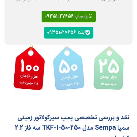
واتساپ 09351027656
09351027656
نقد و بررسی تخصصی پمپ سیرکولاتور زمینی
سمپا Sempa مدل TKF-I-50-250 سه فاز 2.2