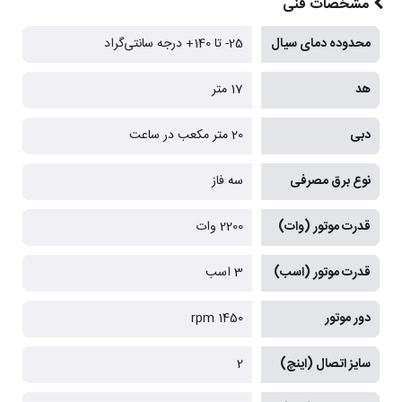
مشخصات فنی
محدوده دمای سیال
25- تا 140+ درجه سانتی‌گراد
هد
17 متر
دبی
20 متر مکعب در ساعت
نوع برق مصرفی
سه فاز
قدرت موتور (وات)
2200 وات
قدرت موتور (اسب)
3 اسب
دور موتور
1450 rpm
سایز اتصال (اینچ)
2