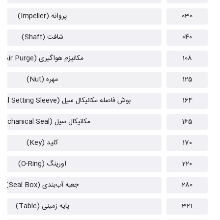
030
پروانه (Impeller)
040
شافت (Shaft)
108
مکانیزم هواگیری (Air Purge)
125
مهره (Nut)
164
بوش فاصله مکانیکال سیل (Mechanical Seal Setting Sleeve)
165
مکانیکال سیل (Mechanical Seal)
170
کلید (Key)
220
اورینگ (O-Ring)
280
جعبه آب‌بندی (Seal Box)
321
پایه زمینی (Table)