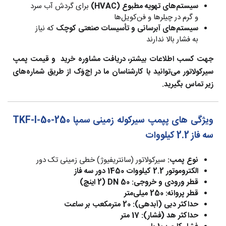
سیستم‌های تهویه مطبوع (HVAC)
برای گردش آب سرد
و گرم در چیلرها و فن‌کویل‌ها
سیستم‌های آبرسانی و تأسیسات صنعتی کوچک
که نیاز
به فشار بالا ندارند
جهت کسب اطلاعات بیشتر، دریافت مشاوره خرید و قیمت پمپ
سیرکولاتور می‌توانید با کارشناسان ما در اِچ‌وَک از طریق شماره‌های
زیر تماس بگیرید.
ویژگی های پپمپ سیرکوله زمینی سمپا TKF-I-50-250
سه فاز 2.2 کیلووات
نوع پمپ:
سیرکولاتور (سانتریفیوژ) خطی زمینی تک دور
الکتروموتور 2.2 کیلووات 1450 دور سه فاز
قطر ورودی و خروجی:
DN 50 (2 اینچ)
قطر پروانه:
250 میلی‌متر
حداکثر دبی (آبدهی):
20 مترمکعب بر ساعت
حداکثر هد (فشار):
17 متر