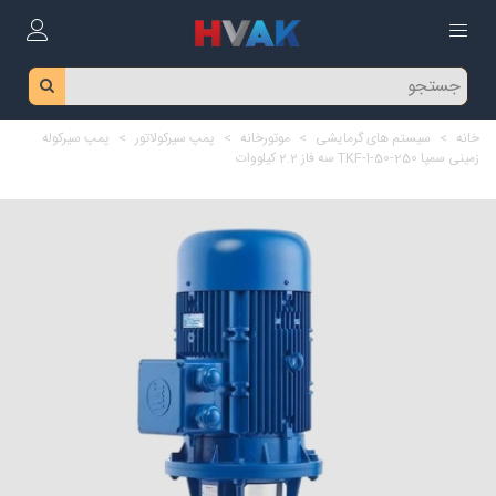
خانه
>
سیستم های گرمایشی
>
موتورخانه
>
پمپ سیرکولاتور
>
پمپ سیرکوله
زمینی سمپا TKF-I-50-250 سه فاز 2.2 کیلووات