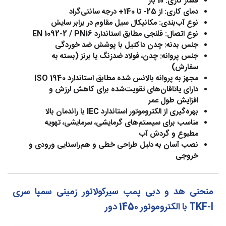
فشار کاری:
10 بار
دمای کاری:
از 25- تا 140+ درجه سانتی‌گراد
نوع آب‌بندی:
مکانیکال سیل مقاوم در برابر سایش
نوع اتصال:
فلنجی مطابق استاندارد EN 1092-2 / PN16
جنس بدنه:
چدن داکتیل با پوشش ضد خوردگی
جنس پروانه:
چدن، فولاد ضدزنگ یا برنز (بسته به
سفارش)
مجهز به پروانه بالانس شده مطابق استاندارد ISO 1940
دارای یاتاقان‌های تقویت‌شده برای کاهش لرزش و
افزایش طول عمر
بهره‌گیری از الکتروموتور استاندارد IEC با راندمان بالا
مناسب برای سیستم‌های گرمایشی، سرمایشی، تهویه
مطبوع و گردش آب
نصب آسان به دلیل طراحی خطی و هم‌راستایی ورودی و
خروجی
منحنی هد و دبی پمپ سیرکولاتور زمینی سمپا سری
TKF-I با الکتروموتور 1450 دور