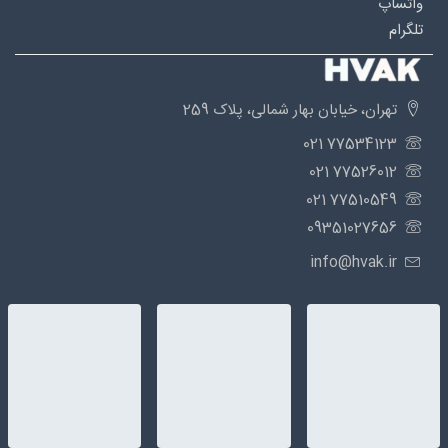
واتساپ
تلگرام
تهران، خیابان بهار شمالی، پلاک 259
77534123 021
77526012 021
77510549 021
09351027656
info@hvak.ir