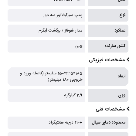
نوع
پمپ سیرکولاتور سه دور
عملکرد
مدار شوفاژ / برگشت آبگرم
کشور سازنده
چین
مشخصات فیزیکی
185*135*150 میلیمتر (فاصله ورود و
ابعاد
خروجی 180 میلیمتر)
وزن
2.9 کیلوگرم
مشخصات فنی
محدوده دمای سیال
+110 درجه سانتیگراد