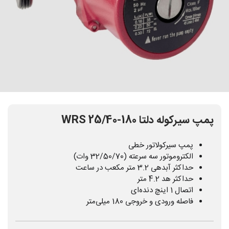
پمپ سیرکوله دلتا WRS 25/40-180
پمپ سیرکولاتور خطی
الکتروموتور سه سرعته (32/50/70 وات)
حداکثر آبدهی 3.2 متر مکعب در ساعت
حداکثر هد 4.2 متر
اتصال 1 اینچ دنده‌ای
فاصله ورودی و خروجی 180 میلی‌متر