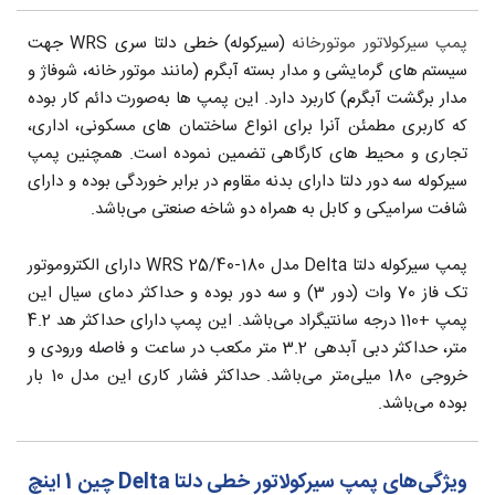
پمپ سیرکولاتور موتورخانه
(سیرکوله) خطی دلتا سری WRS جهت
سیستم های گرمایشی و مدار بسته آبگرم (مانند موتور خانه، شوفاژ و
مدار برگشت آبگرم) کاربرد دارد. این پمپ ها به‌صورت دائم کار بوده
که کاربری مطمئن آنرا برای انواع ساختمان های مسکونی، اداری،
تجاری و محیط های کارگاهی تضمین نموده است. همچنین پمپ
سیرکوله سه دور دلتا دارای بدنه مقاوم در برابر خوردگی بوده و دارای
شافت سرامیکی و کابل به همراه دو شاخه صنعتی می‌باشد.
پمپ سیرکوله دلتا Delta مدل WRS 25/40-180 دارای الکتروموتور
تک فاز 70 وات (دور 3) و سه دور بوده و حداکثر دمای سیال این
پمپ +110 درجه سانتیگراد می‌باشد. این پمپ دارای حداکثر هد 4.2
متر، حداکثر دبی آبدهی 3.2 متر مکعب در ساعت و فاصله ورودی و
خروجی 180 میلی‌متر می‌باشد. حداکثر فشار کاری این مدل 10 بار
بوده می‌باشد.
ویژگی‌های پمپ سیرکولاتور خطی دلتا Delta چین 1 اینچ