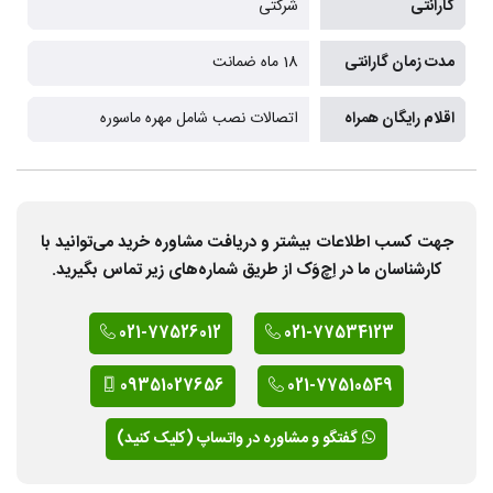
گارانتی
شرکتی
مدت زمان گارانتی
18 ماه ضمانت
اقلام رایگان همراه
اتصالات نصب شامل مهره ماسوره
جهت کسب اطلاعات بیشتر و دریافت مشاوره خرید می‌توانید با
کارشناسان ما در اِچ‌وَک از طریق شماره‌های زیر تماس بگیرید.
021-77526012
021-77534123
09351027656
021-77510549
گفتگو و مشاوره در واتساپ (کلیک کنید)