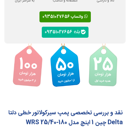
کالا و گارانتی
منصفانه و مناسب
به سراسر ایران
واتساپ 09351027656
09351027656
نقد و بررسی تخصصی پمپ سیرکولاتور خطی دلتا
Delta چین 1 اینچ مدل WRS 25/40-180