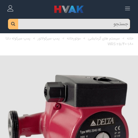
خانه
>
سیستم های گرمایشی
>
موتورخانه
>
پمپ سیرکولاتور
>
پمپ سیرکوله دلتا
WRS 25/40-180