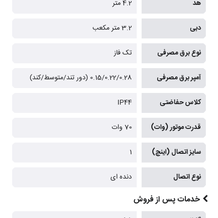
هد
4.2 متر
دبی
3.2 متر مکعب
نوع برق مصرفی
تک فاز
آمپر برق مصرفی
0.15/0.22/0.28 (دور تند/متوسط/کند)
کلاس حفاضتی
IP44
قدرت موتور (وات)
70 وات
سایز اتصال (اینچ)
1
نوع اتصال
دنده ای
خدمات پس از فروش