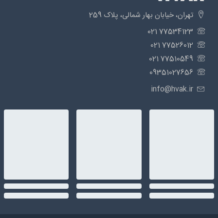
تهران، خیابان بهار شمالی، پلاک 259
77534123 021
77526012 021
77510549 021
09351027656
info@hvak.ir