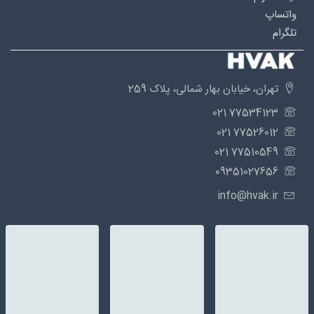
واتساپ
تلگرام
تهران، خیابان بهار شمالی، پلاک 259
77534123 021
77526012 021
77510549 021
09351027656
info@hvak.ir