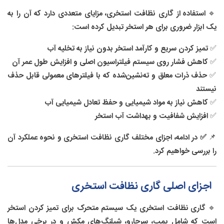
6.1. آیا گاری نظافت استخری برای همه استخرها مناسب
🔹
استفاده از گاری نظافت استخری، مزایای متعددی دارد که آن را به
است؟
6.2. تفاوت گاری نظافت دارای فیلتر و بدون فیلتر چیست؟
یک ابزار ضروری برای هر استخر تبدیل کرده است:
6.3. چگونه از ورود هوا به داخل پمپ جلوگیری کنیم؟
✅
تمیز کردن سریع و کارآمد استخر بدون نیاز به تخلیه آب
6.4. هر چند وقت یک‌بار باید از گاری نظافت استخری استفاده
✅
کاهش فشار روی سیستم فیلتراسیون اصلی و افزایش طول عمر آن
کنیم؟
6.5. چه مشکلاتی ممکن است در حین استفاده از گاری
✅
حذف ذرات معلق و ته‌نشین‌شده که با فیلترهای معمولی قابل حذف
نظافت استخری پیش بیاید؟
نیستند
6.6. آیا می‌توان از آب جارو شده برای آبیاری استفاده کرد؟
✅
کاهش نیاز به مواد شیمیایی و حفظ تعادل شیمیایی آب
6.7. 📢 جمع‌بندی بخش پرسش‌های متداول درباره گاری
✅
افزایش شفافیت و بهداشت آب استخر
نظافت استخری
7. جمع‌بندی نهایی
📌
✅ در ادامه، اجزای مختلف گاری نظافت استخری و نحوه عملکرد آن
7.1. چرا استفاده از گاری نظافت استخری ضروری است؟
را بررسی خواهیم کرد.
7.2. مهم‌ترین نکات هنگام استفاده از گاری نظافت استخری
7.3. آیا گاری نظافت استخری برای شما مناسب است؟
7.4. 📢 نتیجه‌گیری نهایی
اجزای اصلی گاری نظافت استخری
🔹
گاری نظافت استخری یک سیستم متحرک برای تمیز کردن استخر
است که شامل پمپ، سرجارو، شیلنگ‌های مکش و در برخی مدل‌ها