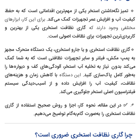
3.2. شروع فرآیند جاروکشی استخر
🔹
تمیز نگه‌داشتن استخر یکی از مهم‌ترین اقداماتی است که به حفظ
3.3. تخلیه آب و پایان فرآیند جاروکشی
کیفیت آب و افزایش عمر تجهیزات کمک می‌کند.
برای این کار، ابزارهای
3.4. نکات مهم پس از استفاده از گاری نظافت استخری
مختلفی وجود دارند که
گاری نظافت استخری یکی از بهترین و
3.5. 📢 جمع‌بندی بخش آموزش استفاده از گاری نظافت
کاربردی‌ترین تجهیزات برای نظافت اصولی است.
استخری
4. مزایای استفاده از گاری نظافت استخری
🔹
گاری نظافت استخری و یا
جارو استخری
، یک دستگاه متحرک مجهز
4.1. افزایش راندمان نظافت و کاهش زمان جاروکشی
به پمپ مکش، فیلتر و سایر تجهیزات نظافتی است که به شما کمک
4.2. کاهش فشار بر سیستم فیلتراسیون اصلی استخر
4.3. کاهش مصرف مواد شیمیایی و بهبود کیفیت آب
می‌کند بدون نیاز به تخلیه آب استخر، آلودگی‌های کف و دیواره‌ها را
4.4. کاهش هزینه‌های نگهداری و افزایش عمر مفید استخر
به‌طور کامل پاک‌سازی کنید.
این دستگاه
با کاهش زمان و هزینه‌های
4.5. امکان استفاده از آب جارو شده برای آبیاری
نظافت، کیفیت آب را افزایش داده و از آسیب‌دیدگی سیستم
4.6. 📢 جمع‌بندی بخش مزایای استفاده از گاری نظافت
فیلتراسیون اصلی استخر جلوگیری می‌کند.
استخری
5. نکات ایمنی و نگهداری از گاری نظافت استخری
📌
✅ در این مقاله، نحوه کار، اجزا و روش صحیح استفاده از گاری
5.1. نکات ایمنی هنگام استفاده از گاری نظافت استخری
نظافت استخری را به‌صورت گام‌به‌گام توضیح می‌دهیم.
5.2. روش‌های صحیح نگهداری از گاری نظافت استخری
5.3. 📢 جمع‌بندی نهایی بخش نکات ایمنی و نگهداری
6. پاسخ به پرسش‌های متداول درباره گاری نظافت استخری
چرا گاری نظافت استخری ضروری است؟