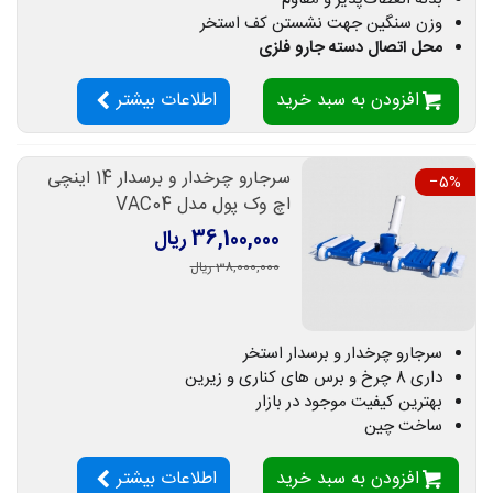
وزن سنگین جهت نشستن کف استخر
محل اتصال دسته جارو فلزی
افزودن به سبد خرید
اطلاعات بیشتر
سرجارو چرخدار و برسدار 14 اینچی
‎−5%
اچ وک پول مدل VAC04
36,100,000 ریال
38,000,000 ریال
سرجارو چرخدار و برسدار استخر
داری 8 چرخ و برس های کناری و زیرین
بهترین کیفیت موجود در بازار
ساخت چین
افزودن به سبد خرید
اطلاعات بیشتر