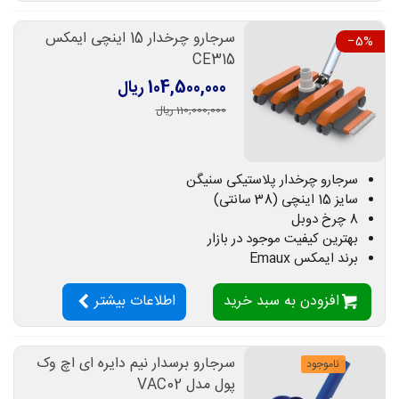
سرجارو چرخدار 15 اینچی ایمکس
‎−5%
CE315
104,500,000 ریال
110,000,000 ریال
سرجارو چرخدار پلاستیکی سنیگن
سایز 15 اینچی (38 سانتی)
8 چرخ دوبل
بهترین کیفیت موجود در بازار
برند ایمکس Emaux
افزودن به سبد خرید
اطلاعات بیشتر
سرجارو برسدار نیم دایره ای اچ وک
ناموجود
پول مدل VAC02