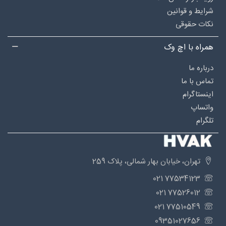
شرایط و قوانین
نکات حقوقی
همراه با اچ وک
درباره‌ ما
تماس با ما
اینستاگرام
واتساپ
تلگرام
تهران، خیابان بهار شمالی، پلاک 259
77534123 021
77526012 021
77510549 021
09351027656