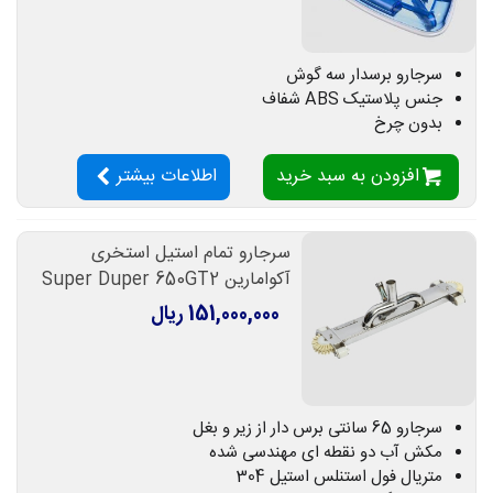
سرجارو برسدار سه گوش
جنس پلاستیک ABS شفاف
بدون چرخ
افزودن به سبد خرید
اطلاعات بیشتر
سرجارو تمام استیل استخری
آکوامارین Super Duper 650GT2
151,000,000 ریال
سرجارو 65 سانتی برس دار از زیر و بغل
مکش آب دو نقطه ای مهندسی شده
متریال فول استنلس استیل 304