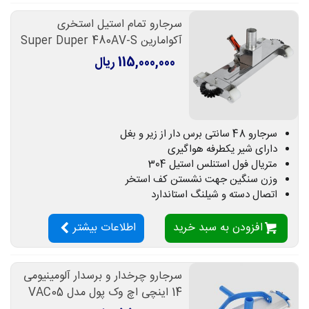
سرجارو تمام استیل استخری
آکوامارین Super Duper 480AV-S
115,000,000 ریال
سرجارو 48 سانتی برس دار از زیر و بغل
دارای شیر یکطرفه هواگیری
متریال فول استنلس استیل 304
وزن سنگین جهت نشستن کف استخر
اتصال دسته و شیلنگ استاندارد
افزودن به سبد خرید
اطلاعات بیشتر
سرجارو چرخدار و برسدار آلومینیومی
14 اینچی اچ وک پول مدل VAC05