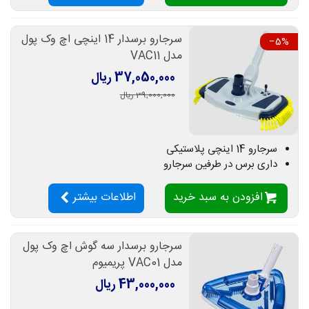
سرجارو برسدار 14 اینچی اچ وک پول
‎−5%
مدل VAC11
37,050,000 ریال
39,000,000 ریال
سرجارو 14 اینچی پلاستیکی
داری برس در طرفین سرجارو
افزودن به سبد خرید
اطلاعات بیشتر
سرجارو برسدار سه گوش اچ وک پول
مدل VAC01 پریمیوم
43,000,000 ریال