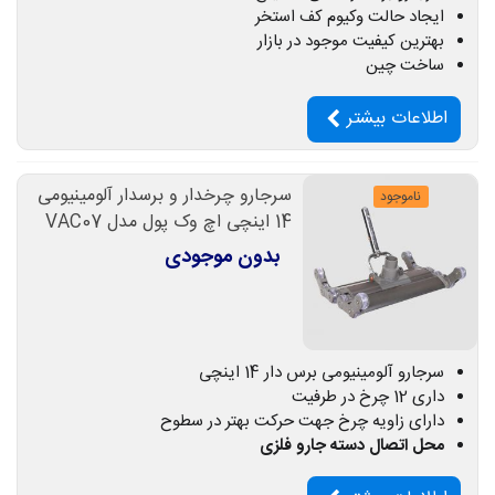
ایجاد حالت وکیوم کف استخر
بهترین کیفیت موجود در بازار
ساخت چین
اطلاعات بیشتر
سرجارو چرخدار و برسدار آلومینیومی
ناموجود
14 اینچی اچ وک پول مدل VAC07
بدون موجودی
سرجارو آلومینیومی برس دار 14 اینچی
داری 12 چرخ در طرفیت
دارای زاویه چرخ جهت حرکت بهتر در سطوح
محل اتصال دسته جارو فلزی