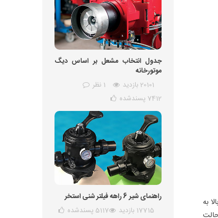
جدول انتخاب مشعل بر اساس دیگ
موتورخانه
20101 بازدید
1 نظر
7412
پسندشده
راهنمای شیر 6 راهه فیلتر شنی استخر
ا به
17715 بازدید
5117
پسندشده
حالت