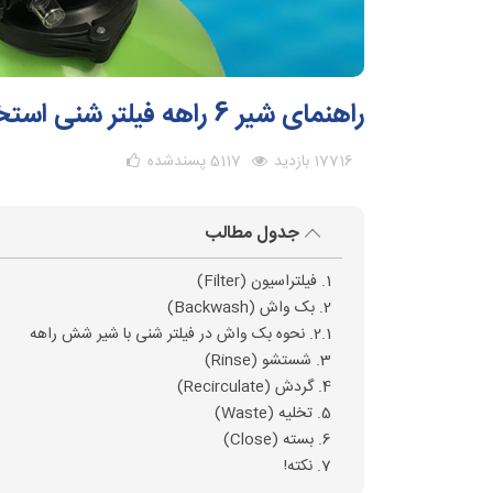
راهنمای شیر 6 راهه فیلتر شنی استخر
17716 بازدید
5117
پسندشده
جدول مطالب
1. فیلتراسیون (Filter)
2. بک واش (Backwash)
2.1. نحوه بک واش در فیلتر شنی با شیر شش راهه
3. شستشو (Rinse)
4. گردش (Recirculate)
5. تخلیه (Waste)
6. بسته (Close)
7. نکته!