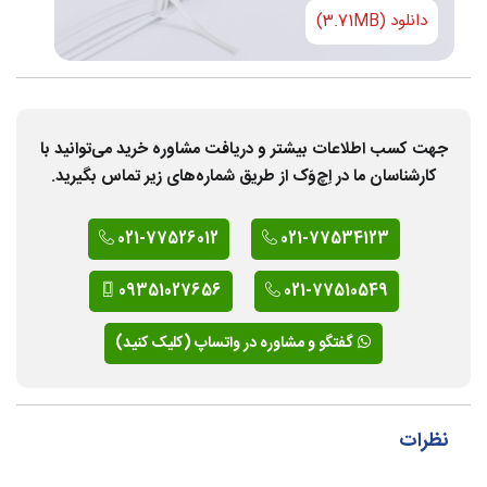
دانلود (3.71MB)
جهت کسب اطلاعات بیشتر و دریافت مشاوره خرید می‌توانید با
کارشناسان ما در اِچ‌وَک از طریق شماره‌های زیر تماس بگیرید.
021-77526012
021-77534123
09351027656
021-77510549
گفتگو و مشاوره در واتساپ (کلیک کنید)
نظرات