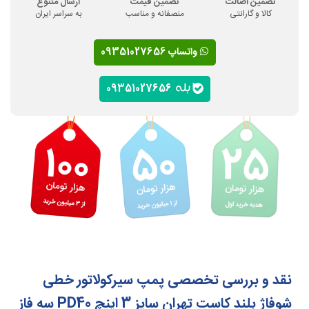
تضمین اصالت
تضمین قیمت
ارسال متنوع
کالا و گارانتی
منصفانه و مناسب
به سراسر ایران
واتساپ 09351027656
09351027656
نقد و بررسی تخصصی پمپ سیرکولاتور خطی
شوفاژ بلند کاست تهران سایز 3 اینچ PD40 سه فاز