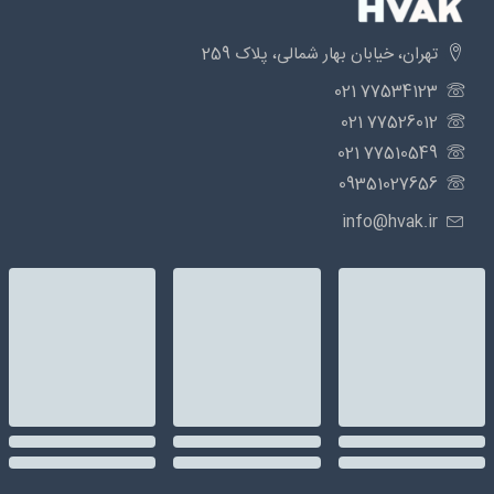
تهران، خیابان بهار شمالی، پلاک 259
77534123 021
77526012 021
77510549 021
09351027656
info@hvak.ir