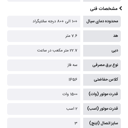
مشخصات فنی
محدوده دمای سیال
+10 الی +80 درجه سانتیگراد
هد
7.6 متر
دبی
22.7 متر مکعب در ساعت
نوع برق مصرفی
سه فاز
کلاس حفاضتی
IP56
قدرت موتور (وات)
1500 وات
قدرت موتور (اسب)
2 اسب
سایز اتصال (اینچ)
3