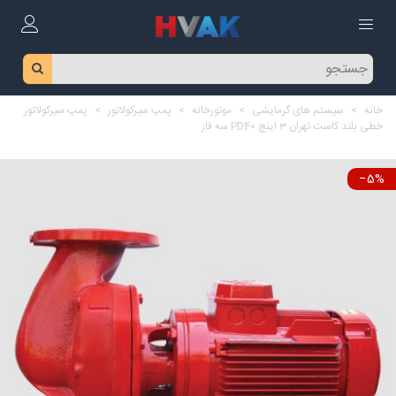
خانه
>
سیستم های گرمایشی
>
موتورخانه
>
پمپ سیرکولاتور
>
پمپ سیرکولاتور
خطی بلند کاست تهران 3 اینچ PD40 سه فاز
‎−5%