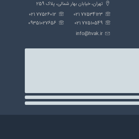
تهران، خیابان بهار شمالی، پلاک 259
77526012 021
77534123 021
09351027656
77510549 021
info@hvak.ir