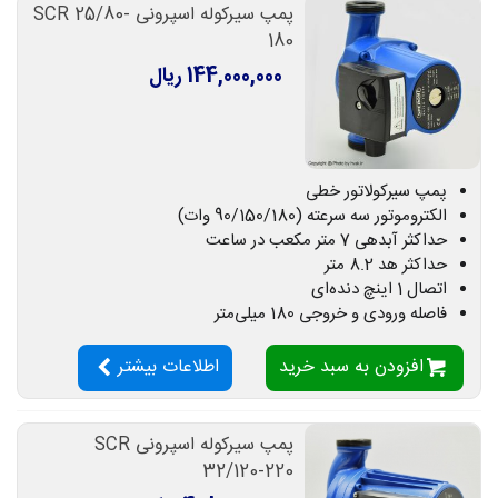
پمپ سیرکوله اسپرونی SCR 25/80-
180
144,000,000 ریال
پمپ سیرکولاتور خطی
الکتروموتور سه سرعته (90/150/180 وات)
حداکثر آبدهی 7 متر مکعب در ساعت
حداکثر هد 8.2 متر
اتصال 1 اینچ دنده‌ای
فاصله ورودی و خروجی 180 میلی‌متر
افزودن به سبد خرید
اطلاعات بیشتر
پمپ سیرکوله اسپرونی SCR
32/120-220