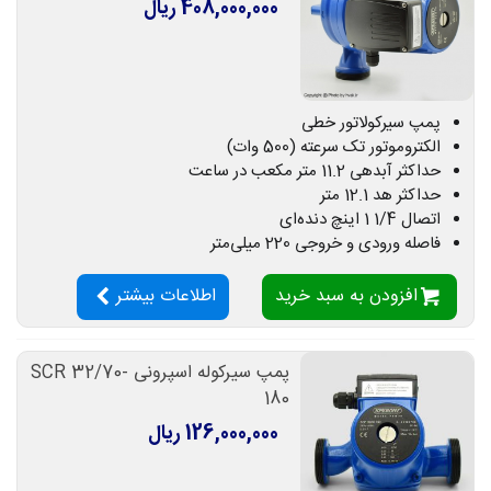
408,000,000 ریال
پمپ سیرکولاتور خطی
الکتروموتور تک سرعته (500 وات)
حداکثر آبدهی 11.2 متر مکعب در ساعت
حداکثر هد 12.1 متر
اتصال 1/4 1 اینچ دنده‌ای
فاصله ورودی و خروجی 220 میلی‌متر
افزودن به سبد خرید
اطلاعات بیشتر
پمپ سیرکوله اسپرونی SCR 32/70-
180
126,000,000 ریال