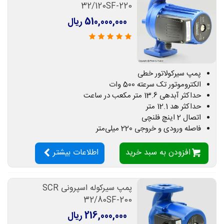
32/120SF-220
510,000,000 ریال
پمپ سیرکولاتور خطی
الکتروموتور تک سرعته 500 وات
حداکثر آبدهی 13.6 متر مکعب در ساعت
حداکثر هد 12.1 متر
اتصال 2 اینچ فلنچی
فاصله ورودی و خروجی 220 میلی‌متر
افزودن به سبد خرید
اطلاعات بیشتر
پمپ سیرکوله اسپرونی SCR
32/80SF-200
216,000,000 ریال