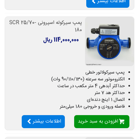
اطلاعات بیشتر
پمپ سیرکوله اسپرونی SCR 25/70-
180
114,000,000 ریال
پمپ سیرکولاتور خطی
الکتروموتور سه سرعته (90/110/130 وات)
حداکثر آبدهی 4 متر مکعب در ساعت
حداکثر هد 7 متر
اتصال 1 اینچ دنده‌ای
فاصله ورودی و خروجی 180 میلی‌متر
افزودن به سبد خرید
اطلاعات بیشتر