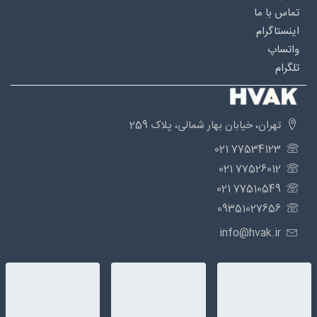
تماس با ما
اینستاگرام
واتساپ
تلگرام
تهران، خیابان بهار شمالی، پلاک 259
77534123 021
77526012 021
77510549 021
09351027656
info@hvak.ir