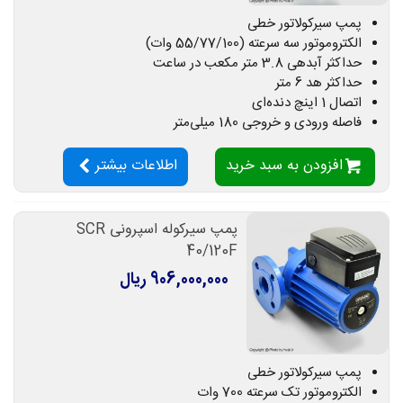
پمپ سیرکولاتور خطی
الکتروموتور سه سرعته (55/77/100 وات)
حداکثر آبدهی 3.8 متر مکعب در ساعت
حداکثر هد 6 متر
اتصال 1 اینچ دنده‌ای
فاصله ورودی و خروجی 180 میلی‌متر
افزودن به سبد خرید
اطلاعات بیشتر
پمپ سیرکوله اسپرونی SCR
40/120F
906,000,000 ریال
پمپ سیرکولاتور خطی
الکتروموتور تک سرعته 700 وات