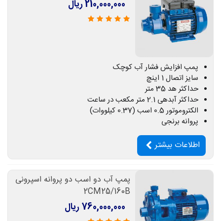
210,000,000 ریال
پمپ افزایش فشار آب کوچک
سایز اتصال 1 اینچ
حداکثر هد 35 متر
حداکثر آبدهی 2.1 متر مکعب در ساعت
الکتروموتور 0.5 اسب (0.37 کیلووات)
پروانه برنجی
اطلاعات بیشتر
پمپ آب دو اسب دو پروانه اسپرونی
2CM25/160B
760,000,000 ریال