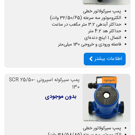
پمپ سیرکولاتور خطی
الکتروموتور سه سرعته (32/50/65 وات)
حداکثر آبدهی 3.2 متر مکعب در ساعت
حداکثر هد 4.2 متر
اتصال 1 اینچ دنده‌ای
فاصله ورودی و خروجی 130 میلی‌متر
اطلاعات بیشتر
پمپ سیرکوله اسپرونی SCR 25/50-
ناموجود
130
بدون موجودی
پمپ سیرکولاتور خطی
الکتروموتور سه سرعته (38/58/85 وات)