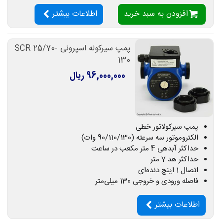
افزودن به سبد خرید
اطلاعات بیشتر
پمپ سیرکوله اسپرونی SCR 25/70-
130
96,000,000 ریال
پمپ سیرکولاتور خطی
الکتروموتور سه سرعته (90/110/130 وات)
حداکثر آبدهی 4 متر مکعب در ساعت
حداکثر هد 7 متر
اتصال 1 اینچ دنده‌ای
فاصله ورودی و خروجی 130 میلی‌متر
اطلاعات بیشتر