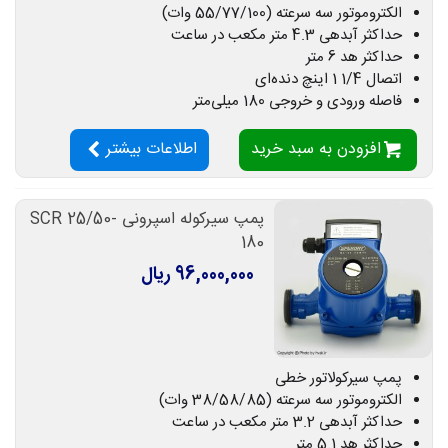
الکتروموتور سه سرعته (55/77/100 وات)
حداکثر آبدهی 4.3 متر مکعب در ساعت
حداکثر هد 6 متر
اتصال 1/4 1 اینچ دنده‌ای
فاصله ورودی و خروجی 180 میلی‌متر
افزودن به سبد خرید
اطلاعات بیشتر
پمپ سیرکوله اسپرونی SCR 25/50-
180
96,000,000 ریال
پمپ سیرکولاتور خطی
الکتروموتور سه سرعته (38/58/85 وات)
حداکثر آبدهی 3.2 متر مکعب در ساعت
حداکثر هد 5.1 متر