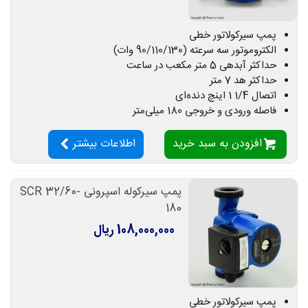
پمپ سیرکولاتور خطی
الکتروموتور سه سرعته (90/110/130 وات)
حداکثر آبدهی 5 متر مکعب در ساعت
حداکثر هد 7 متر
اتصال 1/4 1 اینچ دنده‌ای
فاصله ورودی و خروجی 180 میلی‌متر
افزودن به سبد خرید
اطلاعات بیشتر
پمپ سیرکوله اسپرونی SCR 32/60-
180
108,000,000 ریال
پمپ سیرکولاتور خطی