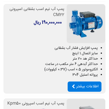
پمپ آب نیم اسب بشقابی اسپرونی
CM22
190,000,000 ریال
پمپ افزایش فشار آب بشقابی
سایز اتصال 1 اینچ
حداکثر هد 20 متر
حداکثر آبدهی 6 متر مکعب در ساعت
الکتروموتور 0.5 اسب (0.37 کیلووات)
پروانه استیل 304
اطلاعات بیشتر
پمپ آب نیم اسب اسپرونی Kpm50