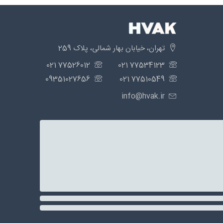
تهران، خیابان بهار شمالی، پلاک 259
77526012 021
77534123 021
09351027656
77510549 021
info@hvak.ir