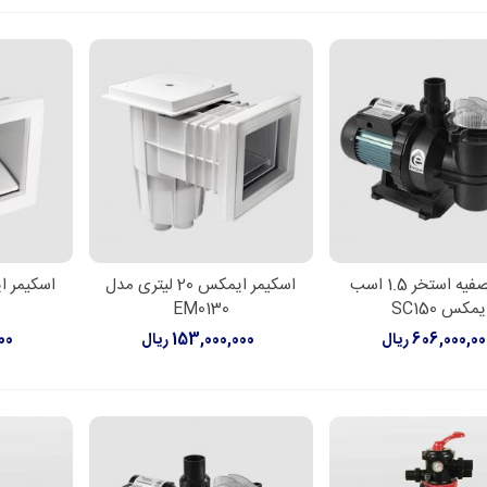
پمپ تصفیه استخر 1.5 اسب
اسکیمر ایمکس 20 لیتری مدل
لاعات بیشتر
اطلاعات بیشتر
اطل
یمکس SC150
EM0130
606,000,0 ریال
153,000,000 ریال
000