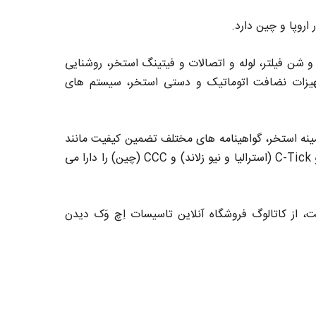
روپا و چین دارد.
ریال و شن فیلتر، لوله و اتصالات و فیتینگ استخر، روشنایی
جهیزات نضافت اتوماتیک و دستی استخر، سیستم های
ات در زمینه استخر، گواهینامه های مختلف تضمین کیفیت مانند
UL، ETL و CSA (امریکا و کانادا)، TUV-GS و RoHS (اتحادیه اروپا)، SAA و C-Tick (استرالیا و نیو زلاند) و CCC (چین) را دارا می
 استخر و سونا ایمکس Emaux با بهترین قیمت، از کاتالوگ فروشگاه آنلاین تاسیسات اِچ وَک دیدن