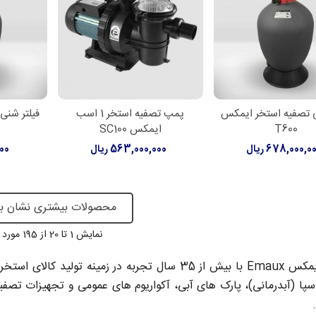
ی تصفیه استخر ایمکس
پمپ تصفیه استخر 1 اسب
فیلتر شنی
لاعات بیشتر
اطلاعات بیشتر
اطل
T600
ایمکس SC100
678,000,0 ریال
563,000,000 ریال
000
محصولات بیشتری نشان ب
نمایش
1
تا 20 از 195 مورد
کمپانی ایمکس Emaux با بیش از 35 سال تجربه در زمین
سپا (آبدرمانی)، پارک های آبی، آکواریوم های عمومی و تجهیزات تصفی