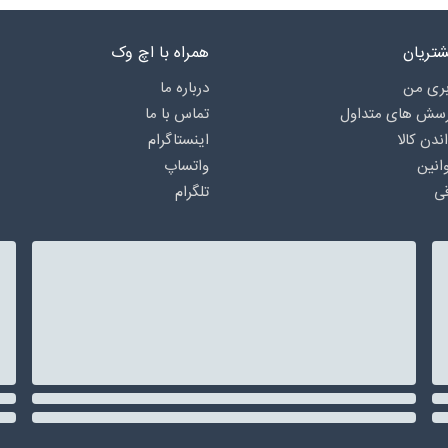
تریان
همراه با اچ وک
ری من
درباره‌ ما
رسش های متداول
تماس با ما
اندن کالا
اینستاگرام
انین
واتساپ
ی
تلگرام