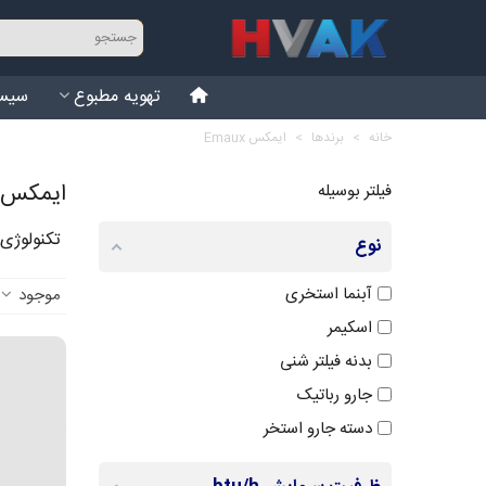
تهویه مطبوع
سیست
خانه
>
برندها
>
ایمکس Emaux
ایمکس Emaux
فیلتر بوسیله
تکنولوژی آب ایمکس Emaux تولید 
نوع
آبنما استخری
موجود
اسکیمر
بدنه فیلتر شنی
جارو رباتیک
دسته جارو استخر
سر جارو استخر