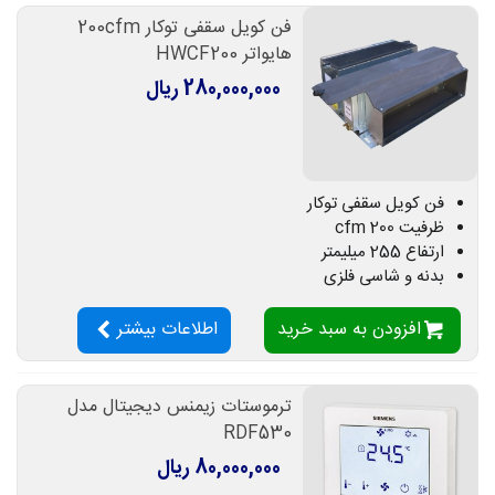
فن کویل سقفی توکار 200cfm
هایواتر HWCF200
280,000,000 ریال
فن کویل سقفی توکار
ظرفیت 200 cfm
ارتفاع 255 میلیمتر
بدنه و شاسی فلزی
افزودن به سبد خرید
اطلاعات بیشتر
ترموستات زیمنس دیجیتال مدل
RDF530
80,000,000 ریال