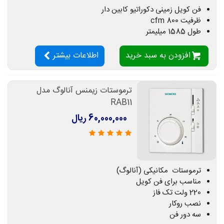
فن کویل زمینی دکوراتیو کابین دار
ظرفیت 800 cfm
طول 1585 میلیمتر
افزودن به سبد خرید
اطلاعات بیشتر
ترموستات زیمنس آنالوگ مدل
RAB11
60,000,000 ریال
ترموستات مکانیکی (آنالوگ)
مناسب برای فن کویل
220 ولت تک فاز
نصب روکار
سه دور فن