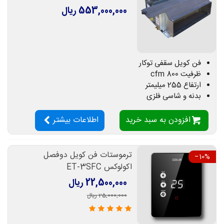
553,000,000 ریال
فن کویل سقفی توکار
ظرفیت 800 cfm
ارتفاع 255 میلیمتر
بدنه و شاسی فلزی
افزودن به سبد خرید
اطلاعات بیشتر
ترموستات فن کویل دوفصل
‎−10%
اکولوکس ET-3SFC
22,500,000 ریال
25,000,000 ریال