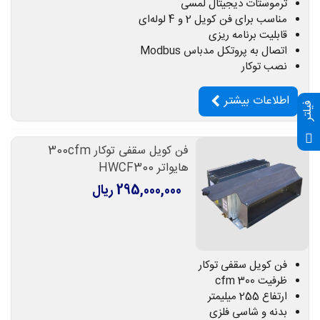
ترموستات دیجیتال لمسی
مناسب برای فن کویل 2 و 4 لوله‌ای
قابلیت برنامه ریزی
اتصال به پروتکل مدباس Modbus
نصب توکار
اطلاعات بیشتر
فیلتر
فن کویل سقفی توکار 300cfm
هایواتر HWCF300
295,000,000 ریال
فن کویل سقفی توکار
ظرفیت 300 cfm
ارتفاع 255 میلیمتر
بدنه و شاسی فلزی