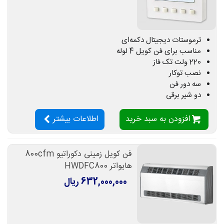
ترموستات دیجیتال دکمه‌ای
مناسب برای فن کویل 4 لوله
220 ولت تک فاز
نصب توکار
سه دور فن
دو شیر برقی
افزودن به سبد خرید
اطلاعات بیشتر
فن کویل زمینی دکوراتیو 800cfm
هایواتر HWDFC800
632,000,000 ریال