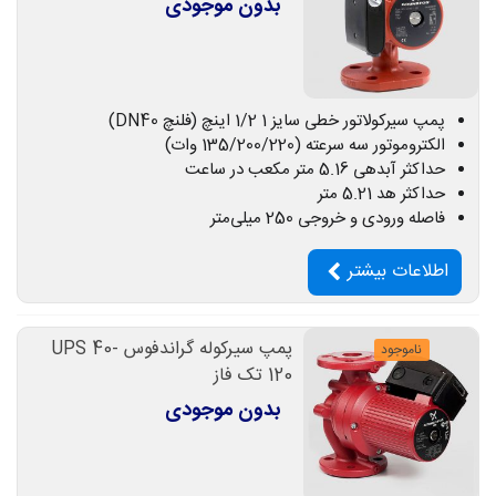
بدون موجودی
پمپ سیرکولاتور خطی سایز 1 1/2 اینچ (فلنچ DN40)
الکتروموتور سه سرعته (135/200/220 وات)
حداکثر آبدهی 5.16 متر مکعب در ساعت
حداکثر هد 5.21 متر
فاصله ورودی و خروجی 250 میلی‌متر
اطلاعات بیشتر
پمپ سیرکوله گراندفوس UPS 40-
ناموجود
120 تک فاز
بدون موجودی