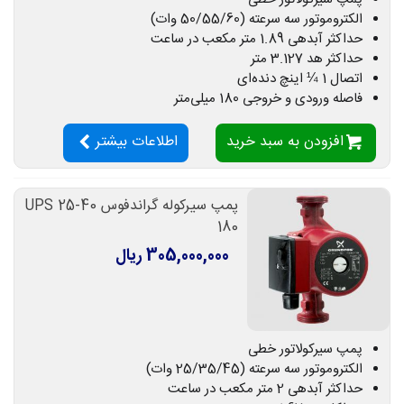
الکتروموتور سه سرعته (50/55/60 وات)
حداکثر آبدهی 1.89 متر مکعب در ساعت
حداکثر هد 3.127 متر
اتصال 1 ¼ اینچ دنده‌ای
فاصله ورودی و خروجی 180 میلی‌متر
افزودن به سبد خرید
اطلاعات بیشتر
پمپ سیرکوله گراندفوس UPS 25-40
180
305,000,000 ریال
پمپ سیرکولاتور خطی
الکتروموتور سه سرعته (25/35/45 وات)
حداکثر آبدهی 2 متر مکعب در ساعت