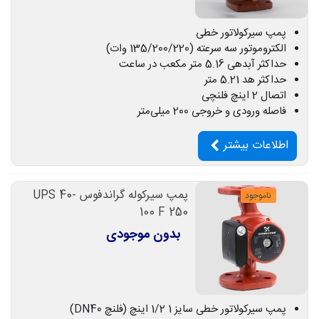
پمپ سیرکولاتور خطی
الکتروموتور سه سرعته (135/200/220 وات)
حداکثر آبدهی 5.16 متر مکعب در ساعت
حداکثر هد 5.21 متر
اتصال 2 اینچ فلنچی
فاصله ورودی و خروجی 200 میلی‌متر
اطلاعات بیشتر
پمپ سیرکوله گراندفوس UPS 40-
ناموجود
100 F 250
بدون موجودی
پمپ سیرکولاتور خطی سایز 1 1/2 اینچ (فلنچ DN40)