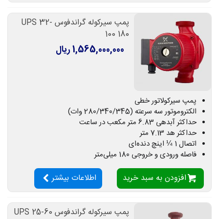
پمپ سیرکوله گراندفوس UPS 32-
100 180
1,565,000,000 ریال
پمپ سیرکولاتور خطی
الکتروموتور سه سرعته (280/340/345 وات)
حداکثر آبدهی 6.83 متر مکعب در ساعت
حداکثر هد 7.13 متر
اتصال 1 ¼ اینچ دنده‌ای
فاصله ورودی و خروجی 180 میلی‌متر
افزودن به سبد خرید
اطلاعات بیشتر
پمپ سیرکوله گراندفوس UPS 25-60