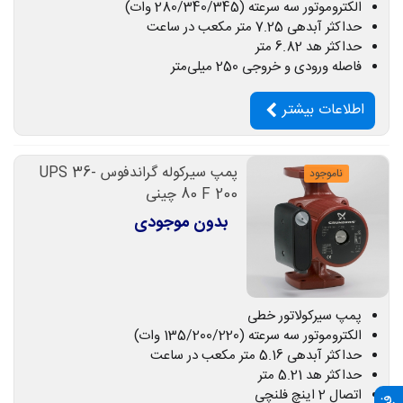
الکتروموتور سه سرعته (280/340/345 وات)
حداکثر آبدهی 7.25 متر مکعب در ساعت
حداکثر هد 6.82 متر
فاصله ورودی و خروجی 250 میلی‌متر
اطلاعات بیشتر
پمپ سیرکوله گراندفوس UPS 36-
ناموجود
80 F 200 چینی
بدون موجودی
پمپ سیرکولاتور خطی
الکتروموتور سه سرعته (135/200/220 وات)
حداکثر آبدهی 5.16 متر مکعب در ساعت
حداکثر هد 5.21 متر
اتصال 2 اینچ فلنچی