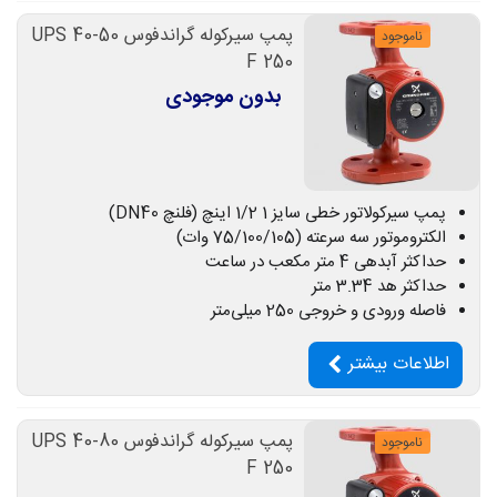
پمپ سیرکوله گراندفوس UPS 40-50
ناموجود
F 250
بدون موجودی
پمپ سیرکولاتور خطی سایز 1 1/2 اینچ (فلنچ DN40)
الکتروموتور سه سرعته (75/100/105 وات)
حداکثر آبدهی 4 متر مکعب در ساعت
حداکثر هد 3.34 متر
فاصله ورودی و خروجی 250 میلی‌متر
اطلاعات بیشتر
پمپ سیرکوله گراندفوس UPS 40-80
ناموجود
F 250