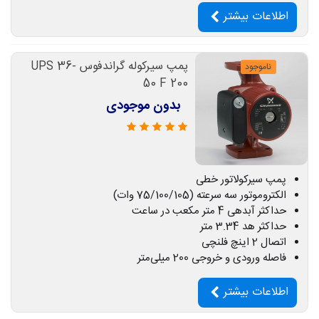
اطلاعات بیشتر
پمپ سیرکوله گراندفوس UPS 36-
ناموجود
50 F 200
بدون موجودی
پمپ سیرکولاتور خطی
الکتروموتور سه سرعته (75/100/105 وات)
حداکثر آبدهی 4 متر مکعب در ساعت
حداکثر هد 3.34 متر
اتصال 2 اینچ فلنچی
فاصله ورودی و خروجی 200 میلی‌متر
اطلاعات بیشتر