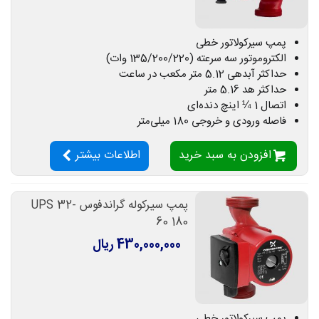
پمپ سیرکولاتور خطی
الکتروموتور سه سرعته (135/200/220 وات)
حداکثر آبدهی 5.12 متر مکعب در ساعت
حداکثر هد 5.16 متر
اتصال 1 ¼ اینچ دنده‌ای
فاصله ورودی و خروجی 180 میلی‌متر
افزودن به سبد خرید
اطلاعات بیشتر
پمپ سیرکوله گراندفوس UPS 32-
60 180
430,000,000 ریال
پمپ سیرکولاتور خطی