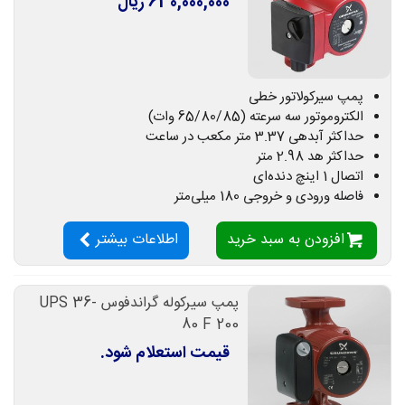
630,000,000 ریال
پمپ سیرکولاتور خطی
الکتروموتور سه سرعته (65/80/85 وات)
حداکثر آبدهی 3.37 متر مکعب در ساعت
حداکثر هد 2.98 متر
اتصال 1 اینچ دنده‌ای
فاصله ورودی و خروجی 180 میلی‌متر
افزودن به سبد خرید
اطلاعات بیشتر
پمپ سیرکوله گراندفوس UPS 36-
80 F 200
قیمت استعلام شود.