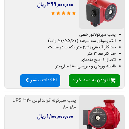
399,000,000 ریال
پمپ سیرکولاتور خطی
الکتروموتور سه سرعته (50/55/60 وات)
حداکثر آبدهی 2.31 متر مکعب در ساعت
حداکثر هد 3 متر
اتصال 1 اینچ دنده‌ای
فاصله ورودی و خروجی 180 میلی‌متر
افزودن به سبد خرید
اطلاعات بیشتر
پمپ سیرکوله گراندفوس UPS 32-
80 180
1,100,000,000 ریال