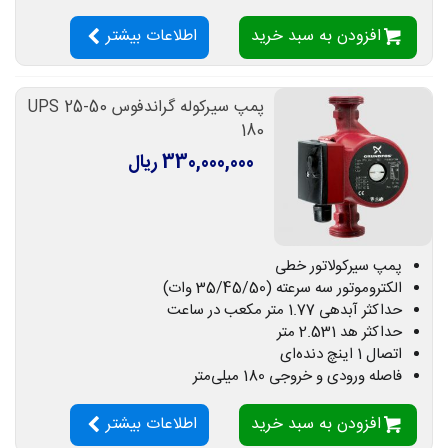
افزودن به سبد خرید
اطلاعات بیشتر
پمپ سیرکوله گراندفوس UPS 25-50
180
330,000,000 ریال
پمپ سیرکولاتور خطی
الکتروموتور سه سرعته (35/45/50 وات)
حداکثر آبدهی 1.77 متر مکعب در ساعت
حداکثر هد 2.531 متر
اتصال 1 اینچ دنده‌ای
فاصله ورودی و خروجی 180 میلی‌متر
افزودن به سبد خرید
اطلاعات بیشتر