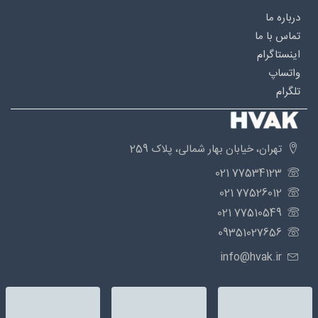
درباره‌ ما
تماس با ما
اینستاگرام
واتساپ
تلگرام
تهران، خیابان بهار شمالی، پلاک 259
77534123 021
77526012 021
77510549 021
09351027656
info@hvak.ir