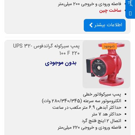
فیلتر
فاصله ورودی و خروجی 200 میلی‌متر
ساخت چین
اطلاعات بیشتر
پمپ سیرکوله گراندفوس UPS 32-
ناموجود
100 F 220
بدون موجودی
پمپ سیرکولاتور خطی
الکتروموتور سه سرعته (280/340/345 وات)
حداکثر آبدهی 6.9 متر مکعب در ساعت
حداکثر هد 7 متر
اتصال 2 اینچ فلنچ گرد
فاصله ورودی و خروجی 220 میلی‌متر