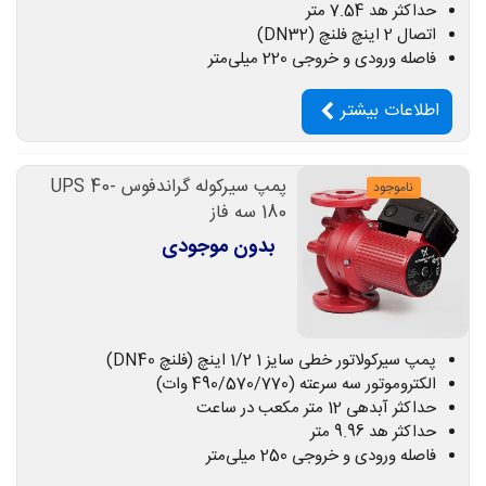
حداکثر هد 7.54 متر
اتصال 2 اینچ فلنچ (DN32)
فاصله ورودی و خروجی 220 میلی‌متر
اطلاعات بیشتر
پمپ سیرکوله گراندفوس UPS 40-
ناموجود
180 سه فاز
بدون موجودی
پمپ سیرکولاتور خطی سایز 1 1/2 اینچ (فلنچ DN40)
الکتروموتور سه سرعته (490/570/770 وات)
حداکثر آبدهی 12 متر مکعب در ساعت
حداکثر هد 9.96 متر
فاصله ورودی و خروجی 250 میلی‌متر