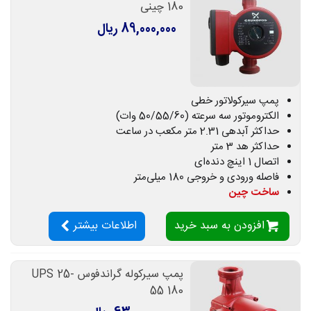
180 چینی
89,000,000 ریال
پمپ سیرکولاتور خطی
الکتروموتور سه سرعته (50/55/60 وات)
حداکثر آبدهی 2.31 متر مکعب در ساعت
حداکثر هد 3 متر
اتصال 1 اینچ دنده‌ای
فاصله ورودی و خروجی 180 میلی‌متر
ساخت چین
افزودن به سبد خرید
اطلاعات بیشتر
پمپ سیرکوله گراندفوس UPS 25-
55 180