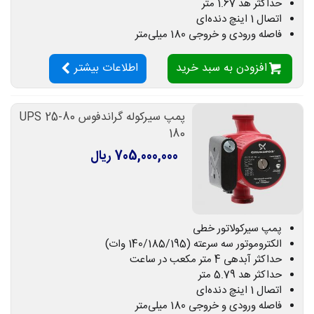
حداکثر هد 1.67 متر
اتصال 1 اینچ دنده‌ای
فاصله ورودی و خروجی 180 میلی‌متر
افزودن به سبد خرید
اطلاعات بیشتر
پمپ سیرکوله گراندفوس UPS 25-80
180
705,000,000 ریال
پمپ سیرکولاتور خطی
الکتروموتور سه سرعته (140/185/195 وات)
حداکثر آبدهی 4 متر مکعب در ساعت
حداکثر هد 5.79 متر
اتصال 1 اینچ دنده‌ای
فاصله ورودی و خروجی 180 میلی‌متر