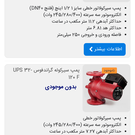
پمپ سیرکولاتور خطی سایز 1 1/2 اینچ (فلنچ DN40)
الکتروموتور سه سرعته (245/280/400 وات)
حداکثر آبدهی 11.2 متر مکعب در ساعت
حداکثر هد 6.81 متر
فاصله ورودی و خروجی 250 میلی‌متر
اطلاعات بیشتر
پمپ سیرکوله گراندفوس UPS 32-
ناموجود
120 F
بدون موجودی
پمپ سیرکولاتور خطی
الکتروموتور سه سرعته (245/280/400 وات)
حداکثر آبدهی 7.27 متر مکعب در ساعت