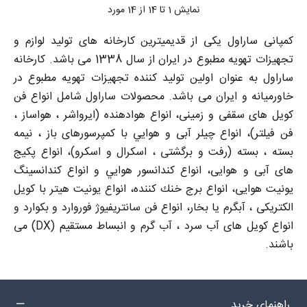
نمایش
1
تا 14 از 14 مورد
کمپانی ساراول یکی از قدیمیترین کارخانه های تولید لوازم و
تجهیزات تهویه مطبوع در ایران از سال 1338 می باشد. کارخانه
ساراول به عنوان اولین تولید کننده تجهیزات تهویه مطبوع در
خاورمیانه و ایران می باشد. محصولات ساراول شامل انواع فن
کویل های سقفی و زمینی، انواع هوادهنده (ایرواشر ، هواساز ،
فن فیلتر)، انواع چيلر آبی و هوايي با كمپرسورهای باز ، نيمه
بسته ، بسته (رفت و برگشتی ، اسکرال و اسکرو)، انواع پكيج
های آبی و هوايی، انواع كندانسور هوايي و انواع كندانسينگ
يونيت هوايی، انواع برج خنك كننده، انواع يونيت هيتر با کویل
الکتریکی ، آبگرم یا بخار، انواع فن سانتریفيوژ فوروارد و بکوارد و
انواع کویل های آب سرد ، آب گرم و انبساط مستقیم (DX) می
باشند.
راهنمای خرید