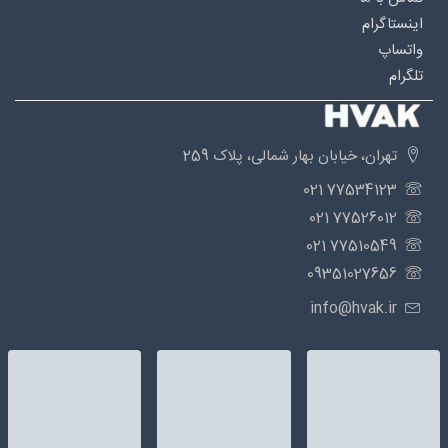
اینستاگرام
واتساپ
تلگرام
تهران، خیابان بهار شمالی، پلاک 259
77534123 021
77526012 021
77510549 021
09351027656
info@hvak.ir