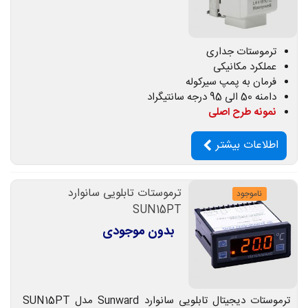
ترموستات جداری
عملکرد مکانیکی
فرمان به پمپ سیرکوله
دامنه 50 الی 95 درجه سانتیگراد
نمونه طرح اصلی
اطلاعات بیشتر
ترموستات تابلویی سانوارد
ناموجود
SUN15PT
بدون موجودی
ترموستات دیجیتال تابلویی سانوارد Sunward مدل SUN15PT