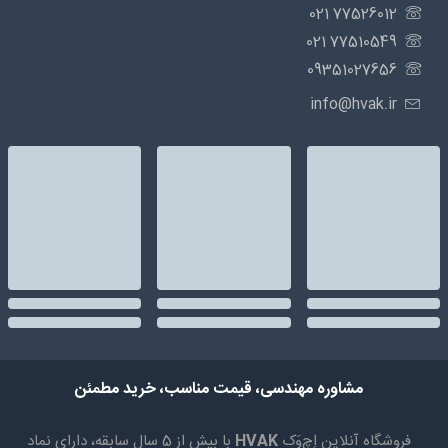
77526012 021
77510549 021
09351027656
info@hvak.ir
مشاوره مهندسی، قیمت مناسب، خرید مطمئن
فروشگاه آنلاین اِچ‌وَک
HVAK
با بیش از 5 سال سابقه، دارای نماد