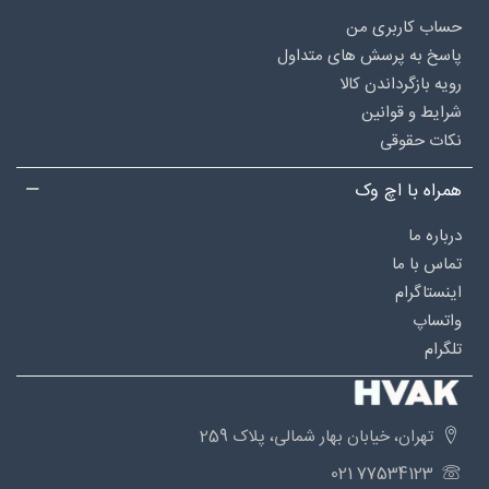
حساب کاربری من
پاسخ به پرسش های متداول
رویه بازگرداندن کالا
شرایط و قوانین
نکات حقوقی
همراه با اچ وک
درباره‌ ما
تماس با ما
اینستاگرام
واتساپ
تلگرام
تهران، خیابان بهار شمالی، پلاک 259
77534123 021