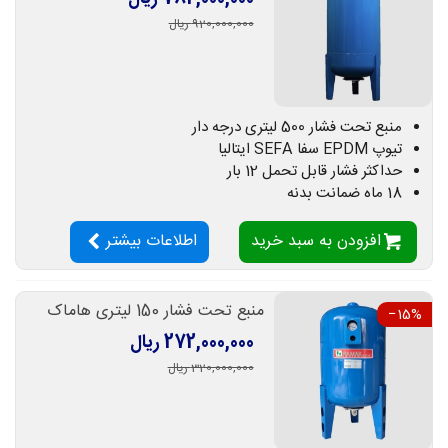
920,000,000 ریال
منبع تحت فشار 500 لیتری درجه دار
تیوپ EPDM سفا SEFA ایتالیا
حداکثر فشار قابل تحمل 12 بار
18 ماه ضمانت بدنه
افزودن به سبد خرید
اطلاعات بیشتر
منبع تحت فشار 150 لیتری هاماک
‎−15%
272,000,000 ریال
320,000,000 ریال