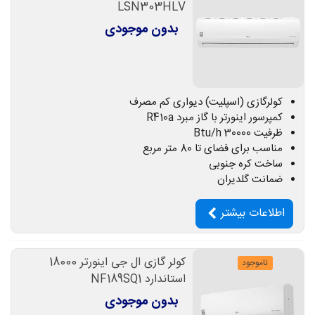
LSN303HLV
بدون موجودی
کولرگازی (اسپلیت) دیواری کم مصرف
کمپرسور اینورتر با گاز مبرد R410a
ظرفیت 30000 Btu/h
مناسب برای فضای تا 80 متر مربع
ساخت کره جنوبی
ضمانت گلدیران
اطلاعات بیشتر
کولر گازی ال جی اینورتر 18000
ناموجود
استاندارد NF189SQ1
بدون موجودی