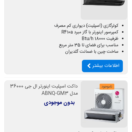
کولرگازی (اسپلیت) دیواری کم مصرف
کمپرسور اینورتر با گاز مبرد R410a
ظرفیت 18000 Btu/h
مناسب برای فضای تا 35 متر مربع
ساخت چین با ضمانت گلدیران
اطلاعات بیشتر
داکت اسپلیت اینورتر ال جی 36000
ناموجود
مدل ABNQ-GM3
بدون موجودی