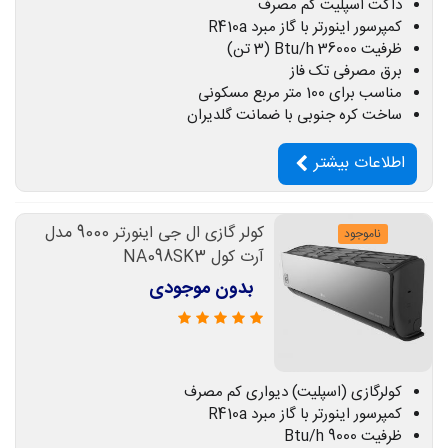
داکت اسپلیت کم مصرف
کمپرسور اینورتر با گاز مبرد R410a
ظرفیت 36000 Btu/h (3 تن)
برق مصرفی تک فاز
مناسب برای 100 متر مربع مسکونی
ساخت کره جنوبی با ضمانت گلدیران
اطلاعات بیشتر
کولر گازی ال جی اینورتر 9000 مدل
ناموجود
آرت کول NA098SK3
بدون موجودی
کولرگازی (اسپلیت) دیواری کم مصرف
کمپرسور اینورتر با گاز مبرد R410a
ظرفیت 9000 Btu/h