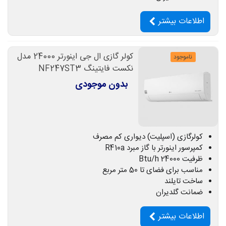
اطلاعات بیشتر
کولر گازی ال جی اینورتر 24000 مدل
ناموجود
نکست فایتینگ NF247ST3
بدون موجودی
کولرگازی (اسپلیت) دیواری کم مصرف
کمپرسور اینورتر با گاز مبرد R410a
ظرفیت 24000 Btu/h
مناسب برای فضای تا 50 متر مربع
ساخت تایلند
ضمانت گلدیران
اطلاعات بیشتر