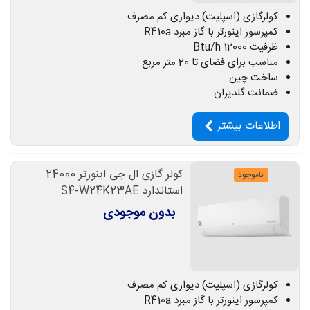
کولرگازی (اسپلیت) دیواری کم مصرف
کمپرسور اینورتر با گاز مبرد R410a
ظرفیت 12000 Btu/h
مناسب برای فضای تا 20 متر مربع
ساخت چین
ضمانت گلدیران
اطلاعات بیشتر
کولر گازی ال جی اینورتر 24000
ناموجود
استاندارد S4-W24K23AE
بدون موجودی
کولرگازی (اسپلیت) دیواری کم مصرف
کمپرسور اینورتر با گاز مبرد R410a