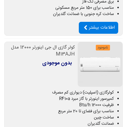
برق مصرفی تک فاز
مناسب برای 150 متر مربع مسکونی
ساخت کره جنوبی با ضمانت گلدیران
اطلاعات بیشتر
کولر گازی ال جی اینورتر 12000 مدل
ناموجود
M13AJH
بدون موجودی
کولرگازی (اسپلیت) دیواری کم مصرف
کمپرسور اینورتر با گاز مبرد R410a
ظرفیت 12000 Btu/h
مناسب برای فضای تا 20 متر مربع
ساخت چین
ضمانت گلدیران