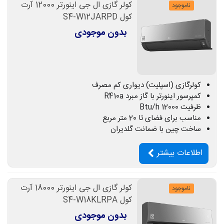
کولر گازی ال جی اینورتر 12000 آرت
ناموجود
کول S4-W12JARPD
بدون موجودی
کولرگازی (اسپلیت) دیواری کم مصرف
کمپرسور اینورتر با گاز مبرد R410a
ظرفیت 12000 Btu/h
مناسب برای فضای تا 20 متر مربع
ساخت چین با ضمانت گلدیران
اطلاعات بیشتر
کولر گازی ال جی اینورتر 18000 آرت
ناموجود
کول S4-W18KLRPA
بدون موجودی