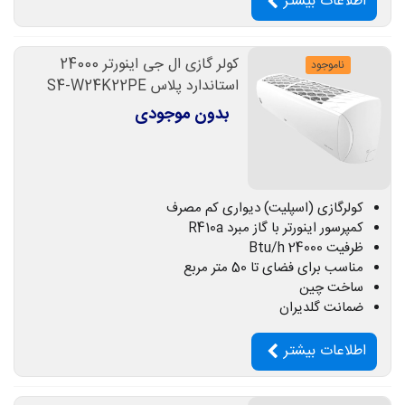
اطلاعات بیشتر
کولر گازی ال جی اینورتر 24000
ناموجود
استاندارد پلاس S4-W24K22PE
بدون موجودی
کولرگازی (اسپلیت) دیواری کم مصرف
کمپرسور اینورتر با گاز مبرد R410a
ظرفیت 24000 Btu/h
مناسب برای فضای تا 50 متر مربع
ساخت چین
ضمانت گلدیران
اطلاعات بیشتر