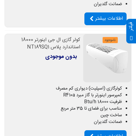
ضمانت گلدیران
اطلاعات بیشتر
فیلتر
کولر گازی ال جی اینورتر 18000
ناموجود
استاندارد پلاس NT189SQ1
بدون موجودی
کولرگازی (اسپلیت) دیواری کم مصرف
کمپرسور اینورتر با گاز مبرد R410a
ظرفیت 18000 Btu/h
مناسب برای فضای تا 35 متر مربع
ساخت چین
ضمانت گلدیران