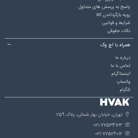
پاسخ به پرسش های متداول
رویه بازگرداندن کالا
شرایط و قوانین
نکات حقوقی
همراه با اچ وک
درباره‌ ما
تماس با ما
اینستاگرام
واتساپ
تلگرام
تهران، خیابان بهار شمالی، پلاک 259
77534123 021
77526012 021