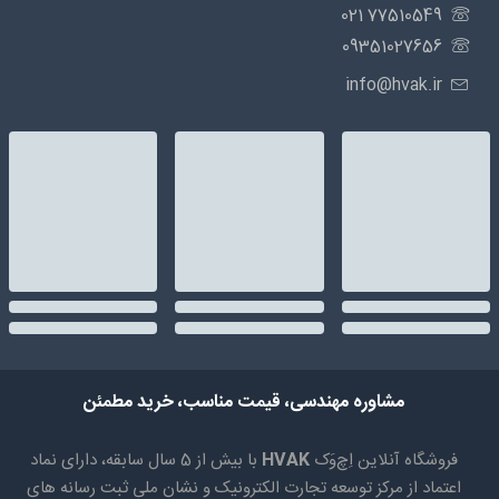
77510549 021
09351027656
info@hvak.ir
مشاوره مهندسی، قیمت مناسب، خرید مطمئن
فروشگاه آنلاین اِچ‌وَک
HVAK
با بیش از 5 سال سابقه، دارای نماد
اعتماد از مرکز توسعه تجارت الکترونیک و نشان ملی ثبت رسانه های