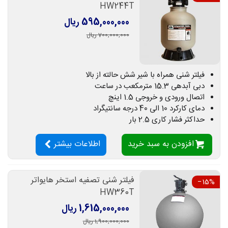
HW244T
595,000,000 ریال
700,000,000 ریال
فیلتر شنی همراه با شیر شش حالته از بالا
دبی آبدهی 15.3 مترمکعب در ساعت
اتصال ورودی و خروجی 1.5 اینچ
دمای کارکرد 10 الی 40 درجه سانتیگراد
حداکثر فشار کاری 2.5 بار
افزودن به سبد خرید
اطلاعات بیشتر
فیلتر شنی تصفیه استخر هایواتر
‎−15%
HW360T
1,615,000,000 ریال
1,900,000,000 ریال