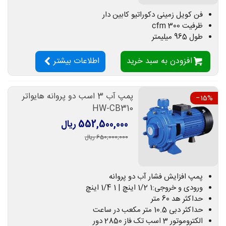
فن کویل زمینی دکوراتیو کابین دار
ظرفیت 300 cfm
طول 965 میلیمتر
افزودن به سبد خرید
اطلاعات بیشتر
پمپ آب 3 اسب دو پروانه هایواتر
‎−15%
HW-CB310
552,500,000 ریال
650,000,000 ریال
پمپ افزایش فشار آب دو پروانه
ورودی و خروجی:1 1/2 اینچ | 1 1/4 اینچ
حداکثر هد 60 متر
حداکثر دبی 10.5 متر مکعب در ساعت
الکتروموتور 3 اسب تک فاز 2850 دور