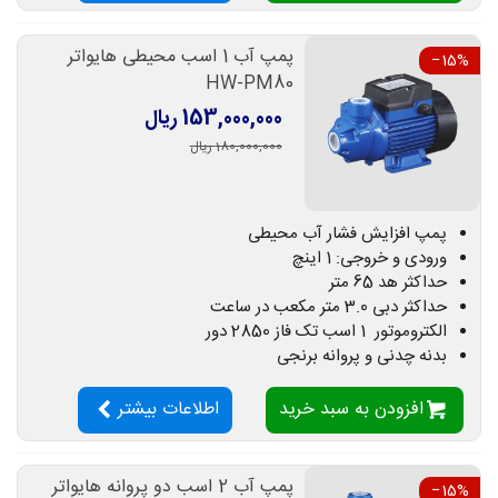
پمپ آب 1 اسب محیطی هایواتر
‎−15%
HW-PM80
153,000,000 ریال
180,000,000 ریال
پمپ افزایش فشار آب محیطی
ورودی و خروجی: 1 اینچ
حداکثر هد 65 متر
حداکثر دبی 3.0 متر مکعب در ساعت
الکتروموتور 1 اسب تک فاز 2850 دور
بدنه چدنی و پروانه برنجی
افزودن به سبد خرید
اطلاعات بیشتر
پمپ آب 2 اسب دو پروانه هایواتر
‎−15%