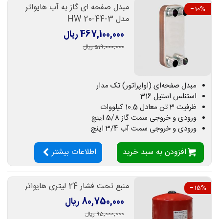
مبدل صفحه ای گاز به آب هایواتر
‎−10%
مدل HW 20-44-3
467,100,000 ریال
519,000,000 ریال
مبدل صفحه‌ای (اواپراتور) تک مدار
استنلس استیل 316
ظرفیت 3 تن معادل 10.5 کیلووات
ورودی و خروجی سمت گاز 5/8 اینچ
ورودی و خروجی سمت آب 3/4 اینچ
افزودن به سبد خرید
اطلاعات بیشتر
منبع تحت فشار 24 لیتری هایواتر
‎−15%
80,750,000 ریال
95,000,000 ریال