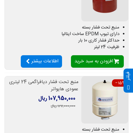
منبع تحت فشار بسته
دارای تیوپ EPDM ساخت ایتالیا
حداکثر فشار کاری 10 بار
ظرفیت 24 لیتر
افزودن به سبد خرید
اطلاعات بیشتر
فیلتر
منبع تحت فشار دیافراگمی 24 لیتری
‎−15%
عمودی هایواتر
107,950,000 ریال
127,000,000 ریال
منبع تحت فشار بسته