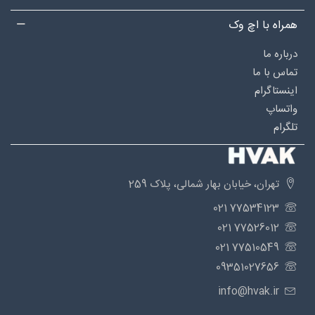
همراه با اچ وک
درباره‌ ما
تماس با ما
اینستاگرام
واتساپ
تلگرام
تهران، خیابان بهار شمالی، پلاک 259
77534123 021
77526012 021
77510549 021
09351027656
info@hvak.ir