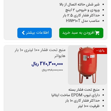
شیر شش حالته اتصال از بالا
ورودی و خروجی 2 اینچ
حداکثر فشار کاری 2.5 بار
مناسب مدل HW310T
افزودن به سبد خرید
اطلاعات بیشتر
منبع تحت فشار 100 لیتری 10 بار
‎−15%
هایواتر
270,300,000 ریال
318,000,000 ریال
منبع تحت فشار بسته
دارای تیوپ EPDM ساخت ایتالیا
حداکثر فشار کاری 10 بار
ظرفیت 100 لیتر