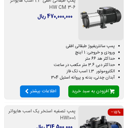
پمپ طبقاتی افقی 1.3 اسب هایواتر
HW CM 3-6
470,000,000 ریال
پمپ سانتریفیوژ طبقاتی افقی
ورودی و خروجی: 1 اینچ
حداکثر هد 66 متر
حداکثر دبی 3.6 متر مکعب در ساعت
الکتروموتور 1.3 اسب تک فاز
آبدان چدنی، بدنه و پروانه استیل 304
افزودن به سبد خرید
اطلاعات بیشتر
پمپ تصفیه استخر یک اسب هایواتر
‎−15%
HW1001
314,500,000 ریال