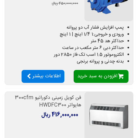
450,000,000 ریال
پمپ افزایش فشار آب دو پروانه
ورودی و خروجی:1 1/4 اینچ | 1 اینچ
حداکثر هد 45 متر
حداکثر دبی 6 متر مکعب در ساعت
الکتروموتور 1.5 اسب تک فاز 2850 دور
بدنه چدنی و پروانه برنجی
افزودن به سبد خرید
اطلاعات بیشتر
فن کویل زمینی دکوراتیو 300cfm
هایواتر HWDFC300
416,000,000 ریال