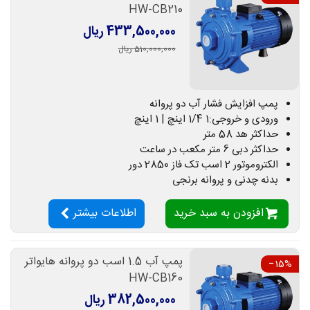
HW-CB210
433,500,000 ریال
510,000,000 ریال
پمپ افزایش فشار آب دو پروانه
ورودی و خروجی:1 1/4 اینچ | 1 اینچ
حداکثر هد 58 متر
حداکثر دبی 6 متر مکعب در ساعت
الکتروموتور 2 اسب تک فاز 2850 دور
بدنه چدنی و پروانه برنجی
افزودن به سبد خرید
اطلاعات بیشتر
پمپ آب 1.5 اسب دو پروانه هایواتر
‎−15%
HW-CB160
382,500,000 ریال