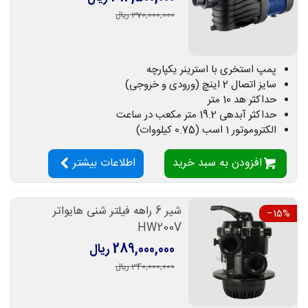
370,000,000 ریال
پمپ استخری با استرینر یکپارچه
سایز اتصال 2 اینچ (ورودی و خروجی)
حداکثر هد 10 متر
حداکثر آبدهی 19.2 متر مکعب در ساعت
الکتروموتور 1 اسب (0.75 کیلووات)
افزودن به سبد خرید
اطلاعات بیشتر
شیر 6 راهه فیلتر شنی هایواتر
‎−15%
HW200V
289,000,000 ریال
340,000,000 ریال