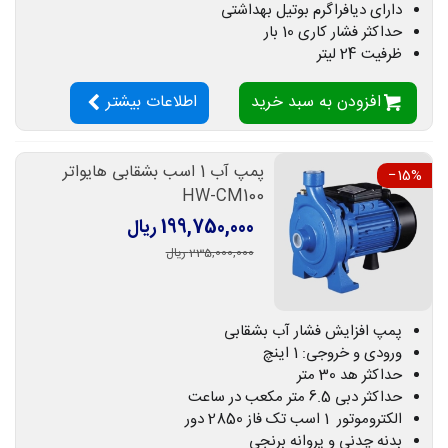
دارای دیافراگرم بوتیل بهداشتی
حداکثر فشار کاری 10 بار
ظرفیت 24 لیتر
افزودن به سبد خرید
اطلاعات بیشتر
پمپ آب 1 اسب بشقابی هایواتر
‎−15%
HW-CM100
199,750,000 ریال
235,000,000 ریال
پمپ افزایش فشار آب بشقابی
ورودی و خروجی: 1 اینچ
حداکثر هد 30 متر
حداکثر دبی 6.5 متر مکعب در ساعت
الکتروموتور 1 اسب تک فاز 2850 دور
بدنه چدنی و پروانه برنجی