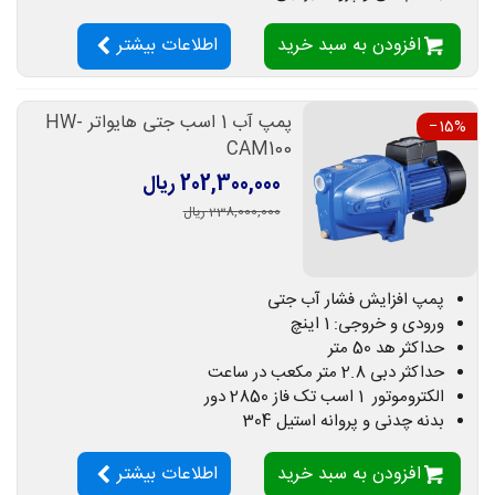
افزودن به سبد خرید
اطلاعات بیشتر
پمپ آب 1 اسب جتی هایواتر HW-
‎−15%
CAM100
202,300,000 ریال
238,000,000 ریال
پمپ افزایش فشار آب جتی
ورودی و خروجی: 1 اینچ
حداکثر هد 50 متر
حداکثر دبی 2.8 متر مکعب در ساعت
الکتروموتور 1 اسب تک فاز 2850 دور
بدنه چدنی و پروانه استیل 304
افزودن به سبد خرید
اطلاعات بیشتر