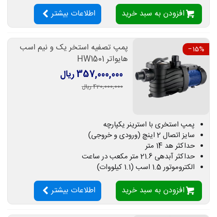
افزودن به سبد خرید
اطلاعات بیشتر
پمپ تصفیه استخر یک و نیم اسب
‎−15%
هایواتر HW1501
357,000,000 ریال
420,000,000 ریال
پمپ استخری با استرینر یکپارچه
سایز اتصال 2 اینچ (ورودی و خروجی)
حداکثر هد 14 متر
حداکثر آبدهی 21.6 متر مکعب در ساعت
الکتروموتور 1.5 اسب (1.1 کیلووات)
افزودن به سبد خرید
اطلاعات بیشتر