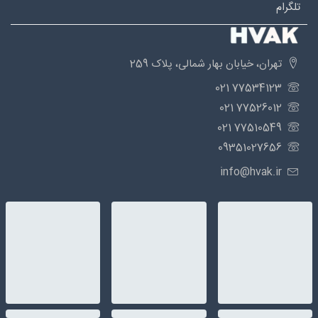
تلگرام
تهران، خیابان بهار شمالی، پلاک 259
77534123 021
77526012 021
77510549 021
09351027656
info@hvak.ir