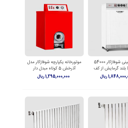
پکیج زمینی شوفاژکار 54000
موتورخانه یکپارچه شوفاژکار مدل
اعات بیشتر
اطلاعات بیشتر
آذرخش 5 کوتاه مبدل دار
1,848,000 ریال
1,295,000,000 ریال