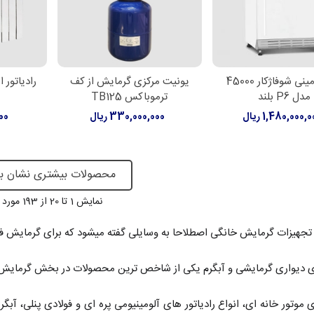
پکیج زمینی شوفاژکار 45000
یونیت مرکزی گرمایش از کف
رادیاتور
لاعات بیشتر
افزودن به سبد خرید
افزود
مدل P6 بلند
ترموباکس TB125
1,480,000, ریال
330,000,000 ریال
000
محصولات بیشتری نشان ب
نمایش
1
تا 20 از 193 مورد
تجهیزات گرمایش خانگی اصطلاحا به وسایلی گفته میشود که برای گرمایش 
 دیواری گرمایشی و آبگرم یکی از شاخص ترین محصولات در بخش گرمایش خ
 موتور خانه ای، انواع رادیاتور های آلومینیومی پره ای و فولادی پنلی، آب