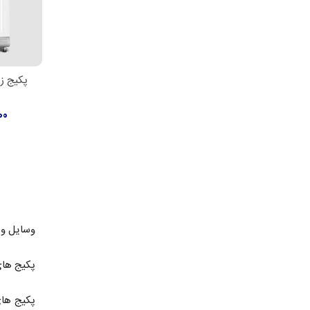
اط
000
وسایل و 
پکیج های
پکیج های