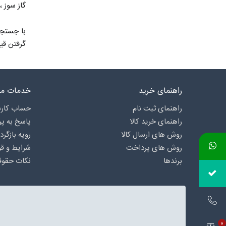
گاز سوز 
با جستجو
گرفتن قی
راهنمای خرید
خدمات مش
راهنمای ثبت نام
حساب کارب
راهنمای خرید کالا
پاسخ به پ
روش های ارسال کالا
رویه بازگرد
روش های پرداخت
شرایط و قو
برندها
نکات حقوق
0