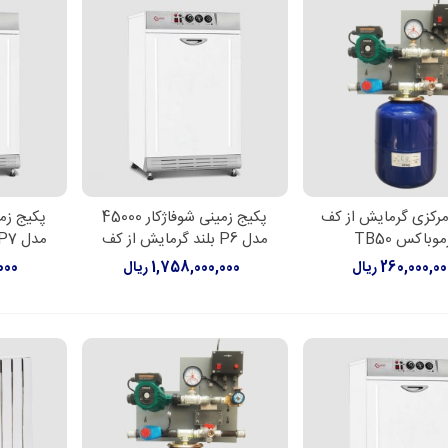
رکزی گرمایش از کف
پکیج زمینی شوفاژکار 45000
دن به سبد خرید
اطلاعات بیشتر
اطل
موباکس TB50
مدل P6 بلند گرمایش از کف
مدل P7 بلند گرمایش از کف
260,000,0 ریال
1,758,000,000 ریال
,000