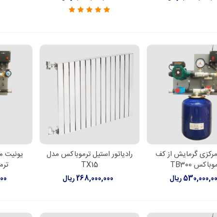
رکزی گرمایش از کف
رادیاتور استیل ترموباکس مدل
یونیت م
دن به سبد خرید
افزودن به سبد خرید
افزود
وباکس TB300
TX15
ترمو
530,000,0 ریال
268,000,000 ریال
000