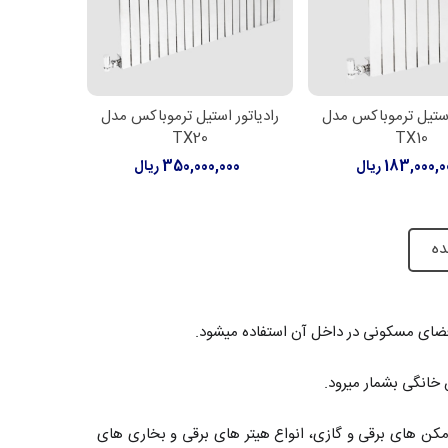
 استیل ترموباکس مدل
رادیاتور استیل ترموباکس مدل
ن به سبد خرید
افزودن به سبد خرید
TX20
TX10
183,000, ریال
350,000,000 ریال
ده
فضای مسکونی در داخل آن استفاده میشود.
انگی بشمار میرود.
گرمکن های برقی و گازی، انواع هیتر های برقی و بخاری های