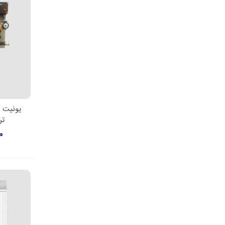
یونیت م
افزو
تر
00