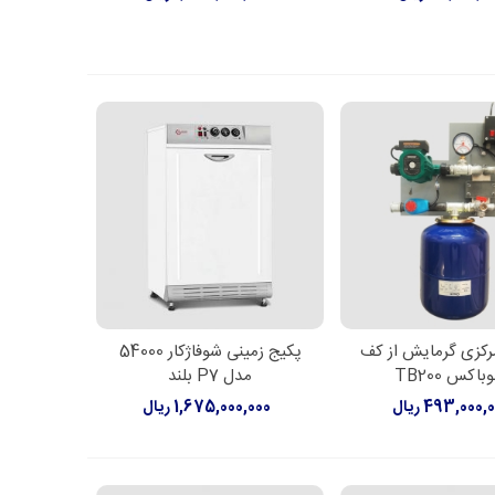
رکزی گرمایش از کف
پکیج زمینی شوفاژکار 54000
ن به سبد خرید
اطلاعات بیشتر
باکس TB200
مدل P7 بلند
493,000, ریال
1,675,000,000 ریال