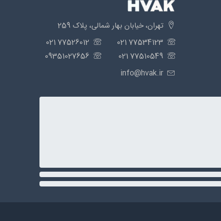
تهران، خیابان بهار شمالی، پلاک 259
77526012 021
77534123 021
09351027656
77510549 021
info@hvak.ir