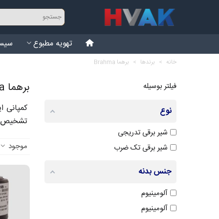
تهویه مطبوع
سیست
خانه
>
برندها
>
برهما Brahma
برهما Brahma
فیلتر بوسیله
نوع
تشخیص شعله و 
شیر برقی تدریجی
موجود
شیر برقی تک ضرب
جنس بدنه
آلومینیوم
آلومینیوم