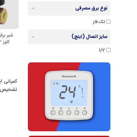
نوع برق مصرفی
تک فاز
شیر برق
اط
سایز اتصال (اینچ)
کلوز 1/2 اینچ برهما ایتالیا
1/2
تشخیص شعله و 