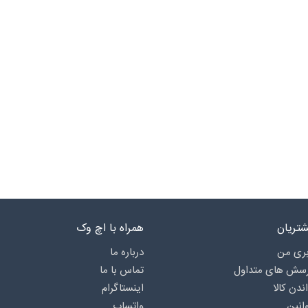
تریان
همراه با اچ وک
ری من
درباره‌ ما
رسش های متداول
تماس با ما
اندن کالا
اینستاگرام
انین
واتساپ