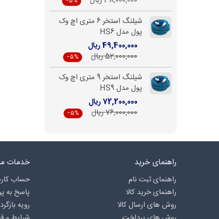
38,000,000 ریال
‎−5%
شیلنگ استخر 6 متری اچ وک
پول مدل HS6
49,400,000 ریال
52,000,000 ریال
‎−5%
شیلنگ استخر 9 متری اچ وک
پول مدل HS9
72,200,000 ریال
76,000,000 ریال
‎−5%
راهنمای خرید
خدمات مش
راهنمای ثبت نام
حساب کارب
راهنمای خرید کالا
پاسخ به پ
روش های ارسال کالا
رویه بازگرد
روش های پرداخت
شرایط و قو