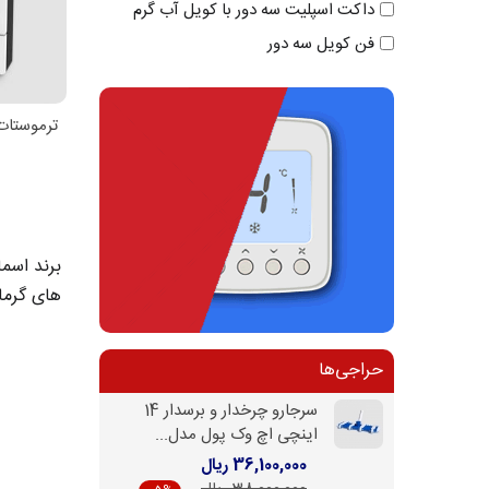
داکت اسپلیت سه دور با کویل آب گرم
فن کویل سه دور
ترموستات 
اط
برند اسما
های گرما
حراجی‌ها
سرجارو چرخدار و برسدار 14
اینچی اچ وک پول مدل...
36,100,000 ریال