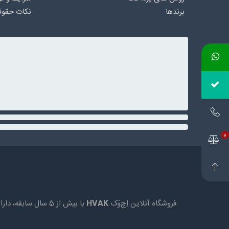
برندها
نکات حقوق
0
فروشگاه آنلاین اِچ‌وَک
HVAK
با بیش از 5 سال 