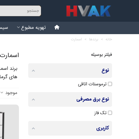
تهویه مطبوع
سیست
خانه
>
برندها
>
اسمارت
اسمارت
فیلتر بوسیله
برند اسما
نوع
های گرما
ترموستات اتاقی
موجود
نوع برق مصرفی
تک فاز
کاربری