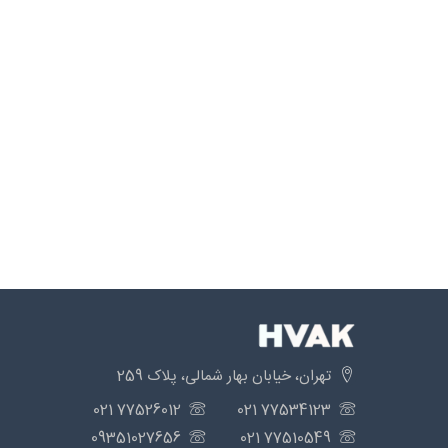
تهران، خیابان بهار شمالی، پلاک 259
77526012 021
77534123 021
09351027656
77510549 021