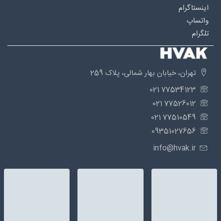
اینستاگرام
واتساپ
تلگرام
تهران، خیابان بهار شمالی، پلاک 259
77534123 021
77526012 021
77510549 021
09351027656
info@hvak.ir