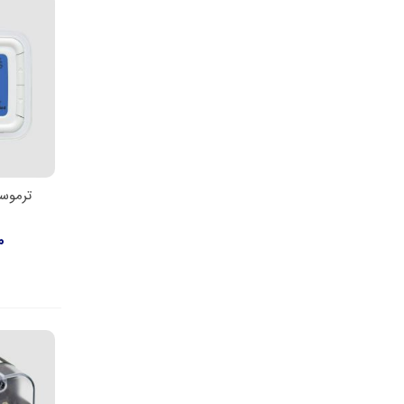
مورف Morph
نوو Newo
هانیول Honeywell
هایسک Hisec
پکنز Pakkens
پینتوسی pintossi
کاراتک
ترموست
اط
کروم شرودر kromschroder
کروگر Cruger
00
کلایماست Climaset
کوئلبو Coelbo
یونیدی Unid