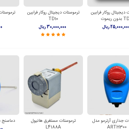
 دیجیتال روکار فرابین
ترموستات دیجیتال روکار فرابین
ترموستات
دن به سبد خرید
افزودن به سبد خرید
افزود
ون ریموت
TD10
25,000,00 ریال
30,000,000 ریال
00
ت جداری آرترمو مدل
ترموستات مستغرق هانیول
دماسنج ش
دن به سبد خرید
اطلاعات بیشتر
افزود
L4188A
ARTH300
000