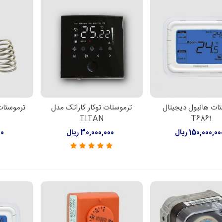
ات هانیول دیجیتال
ترموستات توکار کاراتک مدل
ترموستات
لاعات بیشتر
افزودن به سبد خرید
افزود
TITAN
T6861
150,000,0 ریال
30,000,000 ریال
00