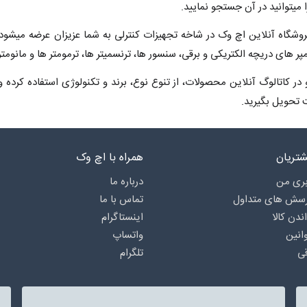
 میتوانید در آن جستجو نمایید.
روشگاه آنلاین اچ وک در شاخه تجهیزات کنترلی به شما عزیزان عرضه میشود 
پر های دریچه الکتریکی و برقی، سنسور ها، ترنسمیتر ها، ترمومتر ها و مانومتر 
در کاتالوگ آنلاین محصولات، از تنوع نوع، برند و تکنولوژی استفاده کرده 
تحویل بگیرید.
تریان
همراه با اچ وک
ری من
درباره‌ ما
رسش های متداول
تماس با ما
اندن کالا
اینستاگرام
انین
واتساپ
ی
تلگرام