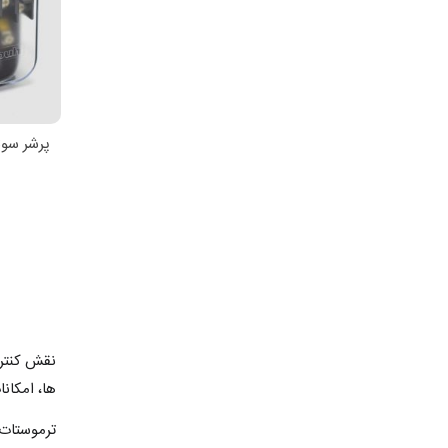
افزو
0
نقش کنترل
ها، امکان
ترموستات 