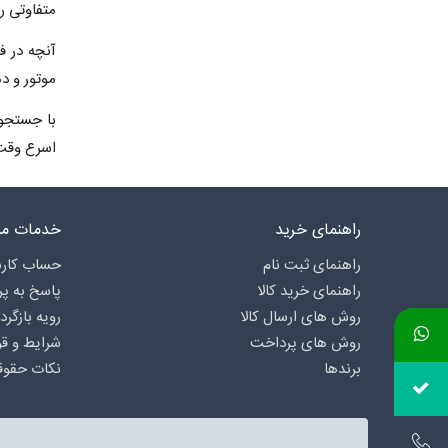
متفاوتی را
آنچه در ف
موتور و دم
با جستجو 
اسرع وقت 
راهنمای خرید
خدمات مش
راهنمای ثبت نام
حساب کارب
راهنمای خرید کالا
پاسخ به پ
روش های ارسال کالا
رویه بازگرد
روش های پرداخت
شرایط و قو
برندها
نکات حقوق