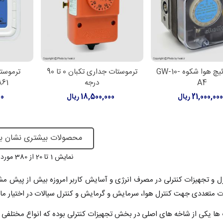
پرشر سوئیچ هوا شکوه GW-10-
ترموستات جداری تکبان 0 تا 90
ترموستا
دن به سبد خرید
افزودن به سبد خرید
افزود
A4
درجه
T6861 
21,000,00 ریال
18,500,000 ریال
00
محصولات بیشتری نشان ب
نمایش
1
تا 20 از 380 مورد
 و تجهیزات کنترلی در مصرف انرژی و آسایش کاربر امروزه بیش از پیش م
ات متعددی جهت کنترل هوا، سرمایش و گرمایش و کنترل سیالات در اختیار ما ق
ها یکی از شاخه های اصلی در بخش تجهیزات کنترلی بوده که انواع مختلفی ا