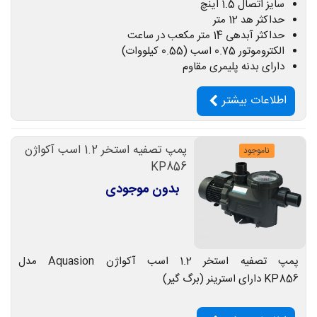
سایز اتصال 1.5 اینچ
حداکثر هد 12 متر
حداکثر آبدهی 14 متر مکعب در ساعت
الکتروموتور 0.75 اسب (0.55 کیلووات)
دارای بدنه پلیمری مقاوم
اطلاعات بیشتر
پمپ تصفیه استخر 1.2 اسب آکواژن
ناموجود
KP856
بدون موجودی
پمپ تصفیه استخر 1.2 اسب آکواژن Aquasion مدل
KP856 دارای استرینر (برگ گیر)