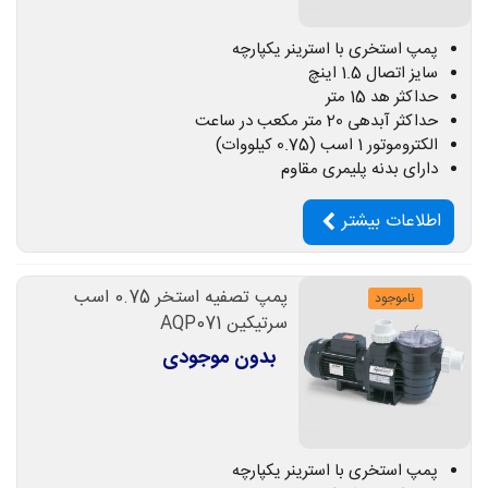
پمپ استخری با استرینر یکپارچه
سایز اتصال 1.5 اینچ
حداکثر هد 15 متر
حداکثر آبدهی 20 متر مکعب در ساعت
الکتروموتور 1 اسب (0.75 کیلووات)
دارای بدنه پلیمری مقاوم
اطلاعات بیشتر
پمپ تصفیه استخر 0.75 اسب
ناموجود
سرتیکین AQP071
بدون موجودی
پمپ استخری با استرینر یکپارچه