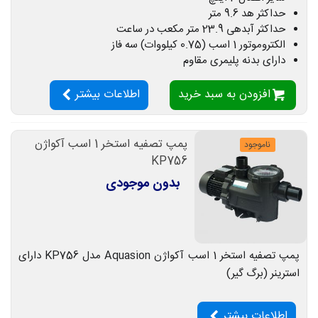
حداکثر هد 9.6 متر
حداکثر آبدهی 23.9 متر مکعب در ساعت
الکتروموتور 1 اسب (0.75 کیلووات) سه فاز
دارای بدنه پلیمری مقاوم
افزودن به سبد خرید
اطلاعات بیشتر
پمپ تصفیه استخر 1 اسب آکواژن
ناموجود
KP756
بدون موجودی
پمپ تصفیه استخر 1 اسب آکواژن Aquasion مدل KP756 دارای
استرینر (برگ گیر)
اطلاعات بیشتر