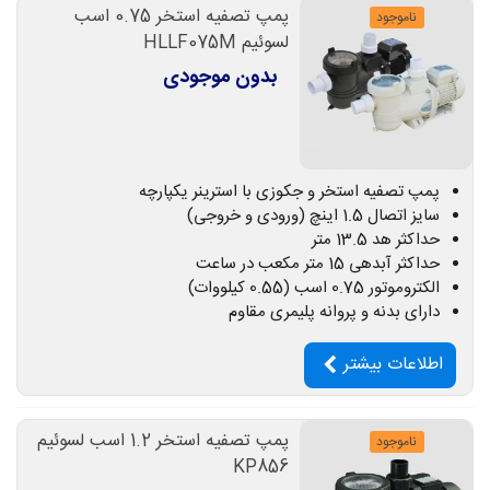
پمپ تصفیه استخر 0.75 اسب
ناموجود
لسوئیم HLLF075M
بدون موجودی
پمپ تصفیه استخر و جکوزی با استرینر یکپارچه
سایز اتصال 1.5 اینچ (ورودی و خروجی)
حداکثر هد 13.5 متر
حداکثر آبدهی 15 متر مکعب در ساعت
الکتروموتور 0.75 اسب (0.55 کیلووات)
دارای بدنه و پروانه پلیمری مقاوم
اطلاعات بیشتر
پمپ تصفیه استخر 1.2 اسب لسوئیم
ناموجود
KP856