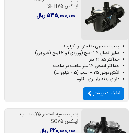
ایمکس SPH75
535,000,000 ریال
پمپ استخری با استرینر یکپارچه
سایز اتصال 1.5 اینچ (ورودی) و 2 اینچ (خروجی)
حداکثر هد 12 متر
حداکثر آبدهی 15 متر مکعب در ساعت
الکتروموتور 0.75 اسب (0.5 کیلووات)
دارای بدنه پلیمری مقاوم
اطلاعات بیشتر
پمپ تصفیه استخر 0.75 اسب
ایمکس SC75
420,000,000 ریال