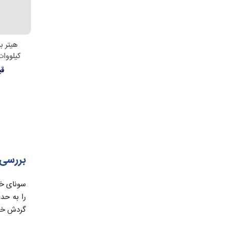
اط
کیلووات ساو
قی
بررسی
سونای خش
گردش خون