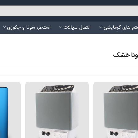
م های گرمایشی
انتقال سیالات
استخر، سونا و جکوزی
ونا خشک