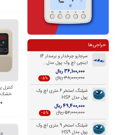
8.0
9.0
حراجی‌ها
سرجارو چرخدار و برسدار 14
اینچی اچ وک پول مدل...
36,100,000 ریال
38,000,000 ریال
‎−5%
کنترل پ
اط
شیلنگ استخر 6 متری اچ وک
خشک کالمو 3 ت
پول مدل HS6
00
49,400,000 ریال
52,000,000 ریال
‎−5%
شیلنگ استخر 9 متری اچ وک
پول مدل HS9