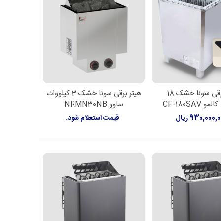
هیتر برقی سونا خشک 18
هیتر برقی سونا خشک 3 کیلووات
اعات بیشتر
اطلاعات بیشتر
 CF-180SAV
ساوو NRMN30NB
930,000, ریال
قیمت استعلام شود.