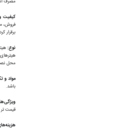
مصرف انر
کیفیت و 
فروش، مص
برقرار کرد
نوع:
هیتر
هیترهای 
محل نصب 
مواد و تک
باشد.
ویژگی‌ها
قیمت تر ه
هزینه‌ها