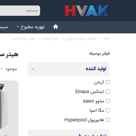
تهویه مطبوع
سیست
خانه
>
استخر، سونا و جکوزی
>
سونا خشک
>
هیتر سونا خشک
هیتر س
فیلتر بوسیله
تولید کننده
موجود
آرمان
ایمکس Emaux
ساوو sawo
مگا اسپا
هایپرپول Hyperpool
هلو HELO