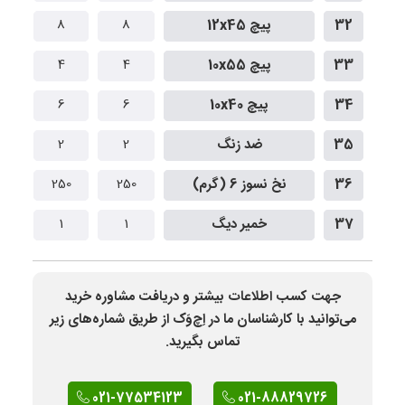
32
پیچ 12x45
8
8
8
33
پیچ 10x55
4
4
34
پیچ 10x40
6
6
35
ضد زنگ
2
2
36
نخ نسوز 6 (گرم)
250
250
0
37
خمیر دیگ
1
1
جهت کسب اطلاعات بیشتر و دریافت مشاوره خرید
می‌توانید با کارشناسان ما در اِچ‌وَک از طریق شماره‌های زیر
تماس بگیرید.
021-77534123
021-88829726