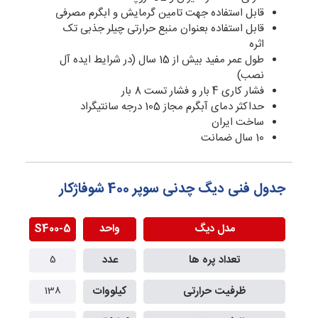
قابل استفاده جهت تامین گرمایش و ابگرم مصرفی
قابل استفاده بعنوان منبع حرارتی چیلر جذبی تک
اثره
طول عمر مفید بیش از 15 سال (در شرایط ایده آل
نصب)
فشار کاری 4 بار و فشار تست 8 بار
حداکثر دمای آبگرم مجاز 105 درجه سانتیگراد
ساخت ایران
10 سال ضمانت
جدول فنی دیگ چدنی سوپر 400 شوفاژکار
مدل دیگ
واحد
S400-5
0-6
تعداد پره ها
عدد
5
6
ظرفیت حرارتی
کیلووات
138
70