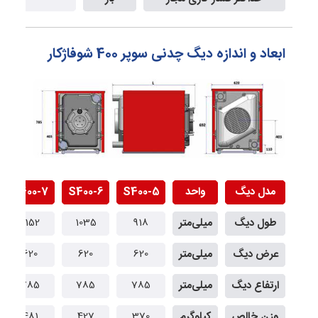
ابعاد و اندازه دیگ چدنی سوپر 400 شوفاژکار
مدل دیگ
واحد
S400-5
S400-6
S400-7
طول دیگ
میلی‌متر
918
1035
1152
عرض دیگ
میلی‌متر
620
620
620
ارتفاع دیگ
میلی‌متر
785
785
785
وزن خالص
کیلوگرم
370
427
481