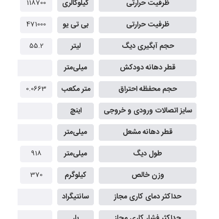
ظرفیت حرارتی
کیلوکالری
118700
200
ظرفیت حرارتی
بی تی یو
471000
000
حجم آبگیری دیگ
لیتر
55.2
.9
قطر دهانه دودکش
میلی‌متر
حجم محفظه احتراق
متر مکعب
0.0663
791
سایز اتصالات ورودی و خروجی
اینچ
قطر دهانه مشعل
میلی‌متر
طول دیگ
میلی‌متر
918
35
وزن خالص
کیلوگرم
370
27
حداکثر دمای کاری مجاز
سانتیگراد
حداکثر فشار کاری مجاز
بار