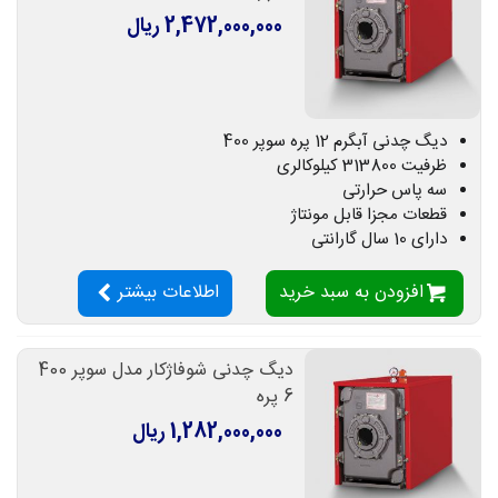
2,472,000,000 ریال
دیگ چدنی آبگرم 12 پره سوپر 400
ظرفیت 313800 کیلوکالری
سه پاس حرارتی
قطعات مجزا قابل مونتاژ
دارای 10 سال گارانتی
افزودن به سبد خرید
اطلاعات بیشتر
دیگ چدنی شوفاژکار مدل سوپر 400
6 پره
1,282,000,000 ریال