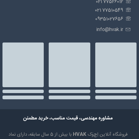
77526012 021
77510549 021
09351027656
info@hvak.ir
مشاوره مهندسی، قیمت مناسب، خرید مطمئن
فروشگاه آنلاین اِچ‌وَک
HVAK
با بیش از 5 سال سابقه، دارای نماد