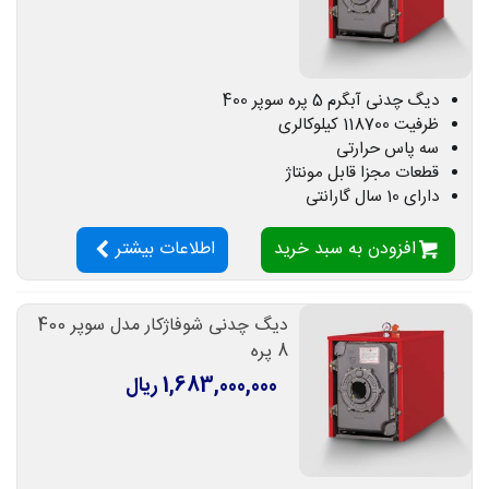
دیگ چدنی آبگرم 5 پره سوپر 400
ظرفیت 118700 کیلوکالری
سه پاس حرارتی
قطعات مجزا قابل مونتاژ
دارای 10 سال گارانتی
افزودن به سبد خرید
اطلاعات بیشتر
دیگ چدنی شوفاژکار مدل سوپر 400
8 پره
1,683,000,000 ریال