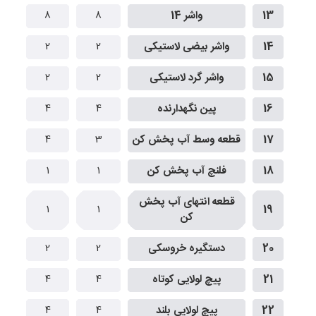
13
واشر 14
8
8
8
14
واشر بیضی لاستیکی
2
2
15
واشر گرد لاستیکی
2
2
16
پین نگهدارنده
4
4
17
قطعه وسط آب پخش کن
3
4
5
18
فلنچ آب پخش کن
1
1
قطعه انتهای آب پخش
1
1
19
کن
20
دستگیره خروسکی
2
2
21
پیچ لولایی کوتاه
4
4
22
پیچ لولایی بلند
4
4