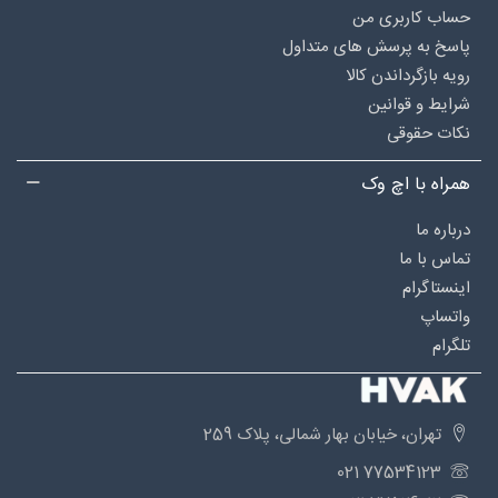
حساب کاربری من
پاسخ به پرسش های متداول
رویه بازگرداندن کالا
شرایط و قوانین
نکات حقوقی
همراه با اچ وک
درباره‌ ما
تماس با ما
اینستاگرام
واتساپ
تلگرام
تهران، خیابان بهار شمالی، پلاک 259
77534123 021