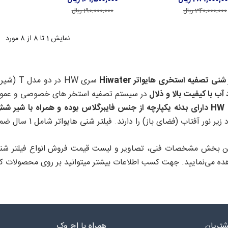
340,000,000 ریال
190,000,000 ریال
نمایش
1
تا 8 از 8 مورد
شنی تصفیه استخری هایواتر Hiwater
سری HW در دو مدل T (شیر از بالا) و S (شیر از بغل) مناسب برای
 آب با کیفیت بالا و ذلال
در سیستم تصفیه استخر های خصوصی و عمو
 شیر شش راهه
یر نور آفتاب (فضای باز) را دارند. فیلتر شنی هایواتر شامل 1 سال ضمانت بی قید و شرط می‌باشد.
ه می‌نمایید. جهت کسب اطلاعات بیشتر میتوانید بر روی محصولات کلی
تریان
همراه با اچ وک