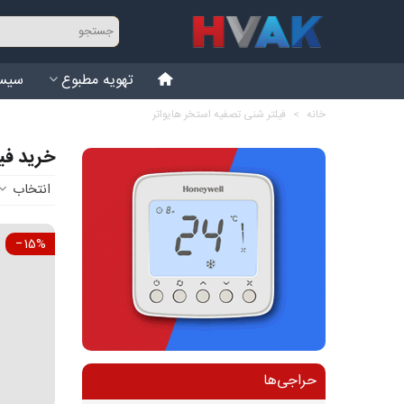
تهویه مطبوع
سیست
خانه
>
فیلتر شنی تصفیه استخر هایواتر
خرید فیلت
انتخاب
‎−15%
حراجی‌ها