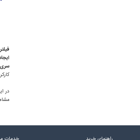
فیلتر 
ایجاد
سری HW دارای بدنه یکپارچه از جنس فایبرگلاس بوده و همراه با
کارکرد ز
مشاهد
راهنمای خرید
خدمات مش