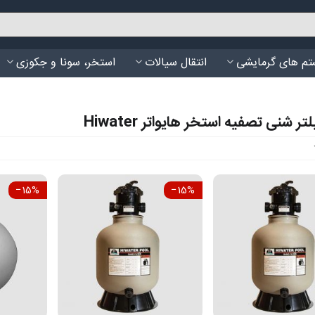
م های گرمایشی
انتقال سیالات
استخر، سونا و جکوزی
ر شنی تصفیه استخر هایواتر Hiwater
‎−15%
‎−15%