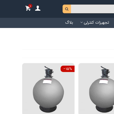
0
تجهیزات کنترلی
بلاگ
‎−15%