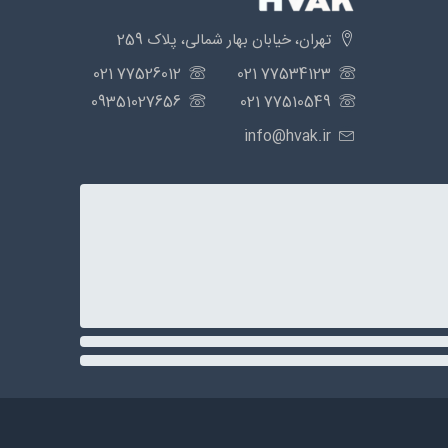
تهران، خیابان بهار شمالی، پلاک 259
77526012 021
77534123 021
09351027656
77510549 021
info@hvak.ir