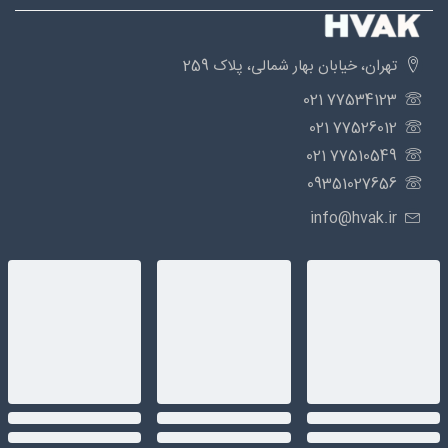
تهران، خیابان بهار شمالی، پلاک 259
77534123 021
77526012 021
77510549 021
09351027656
info@hvak.ir