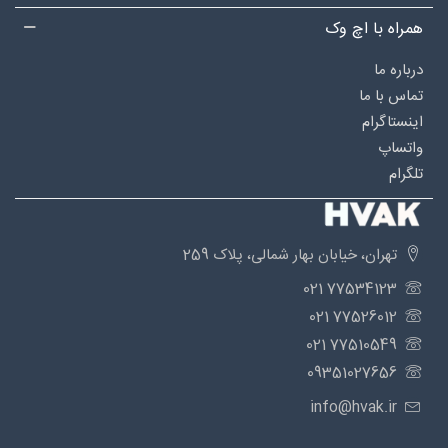
همراه با اچ وک
درباره‌ ما
تماس با ما
اینستاگرام
واتساپ
تلگرام
تهران، خیابان بهار شمالی، پلاک 259
77534123 021
77526012 021
77510549 021
09351027656
info@hvak.ir