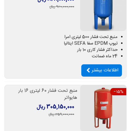
920,000,000 ریال
منبع تحت فشار 500 لیتری امرا
تیوپ EPDM سفا SEFA ایتالیا
حداکثر فشار کاری 10 بار
24 ماه ضمانت
اطلاعات بیشتر
منبع تحت فشار 60 لیتری 16 بار
‎−15%
هایواتر
305,150,000 ریال
359,000,000 ریال