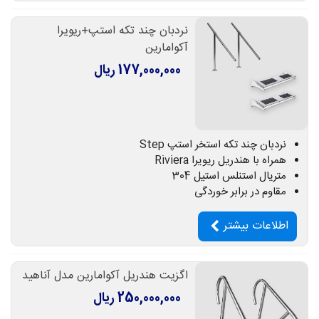
نردبان چند تکه استپ+ریویرا
آکوامارین
177,000,000 ریال
نردبان چند تکه استخر استپ Step
همراه با هندریل ریویرا Riviera
متریال استنلس استیل 304
مقاوم در برابر خوردگی
اطلاعات بیشتر
اگزیت هندریل آکوامارین مدل آناهید
250,000,000 ریال