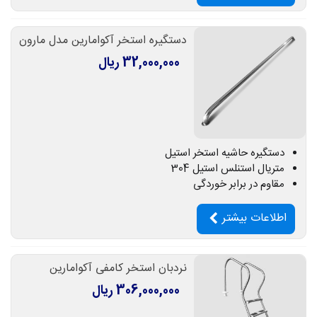
دستگیره استخر آکوامارین مدل مارون
32,000,000 ریال
دستگیره حاشیه استخر استیل
متریال استنلس استیل 304
مقاوم در برابر خوردگی
اطلاعات بیشتر
نردبان استخر کامفی آکوامارین
306,000,000 ریال