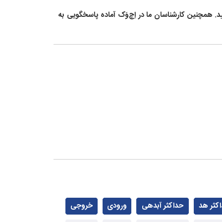
 همچنین کارشناسان ما در اِچ‌وَک آماده پاسخگویی به
کثر هد
حداکثر آبدهی
ورودی
خروجی