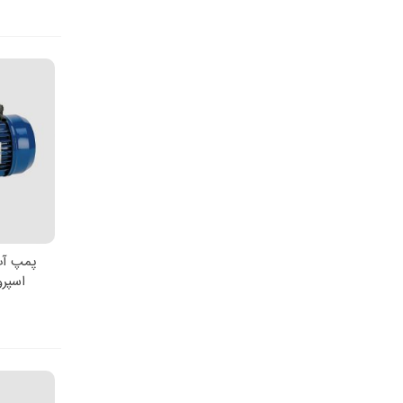
پمپ آب
اط
اسپرونی BM100