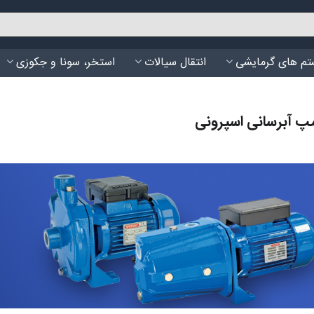
م های گرمایشی
انتقال سیالات
استخر، سونا و جکوزی
پ آبرسانی اسپرونی