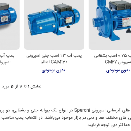
پمپ آب 0.75 اسب بشقابی
پمپ آب 1.3 اسب جتی اسپرونی
پمپ آب 
لاعات بیشتر
اطلاعات بیشتر
اطل
پرونی CM27
CAM130 ایتالیا
اسپرونی CAM152 ا
بدون موجودی
بدون موجودی
ب
نمایش
1
تا 16 از 16 مورد
پمپ های آبرسانی اسپرونی Speroni در انواع تک پروانه جتی
 های مختلف هد و دبی در بازار موجود می‌باشند. در انتخاب پمپ مناسب آبر
حداکثر دبی توجه فرمایید.