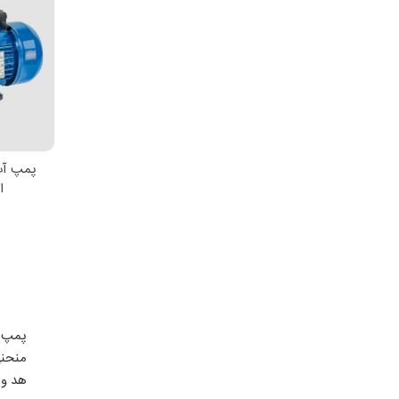
اط
اس
منحنی
هد و 