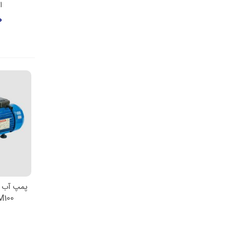
ا
0
پمپ آب ی
اط
CAM100 ایت