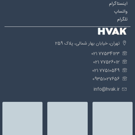
اینستاگرام
واتساپ
تلگرام
تهران، خیابان بهار شمالی، پلاک 259
77534123 021
77526012 021
77510549 021
09351027656
info@hvak.ir