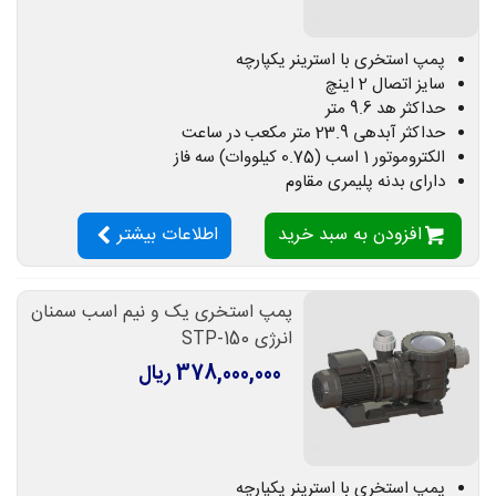
پمپ استخری با استرینر یکپارچه
سایز اتصال 2 اینچ
حداکثر هد 9.6 متر
حداکثر آبدهی 23.9 متر مکعب در ساعت
الکتروموتور 1 اسب (0.75 کیلووات) سه فاز
دارای بدنه پلیمری مقاوم
افزودن به سبد خرید
اطلاعات بیشتر
پمپ استخری یک و نیم اسب سمنان
انرژی STP-150
378,000,000 ریال
پمپ استخری با استرینر یکپارچه