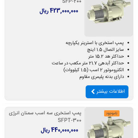
SFP-200
423,000,000 ریال
پمپ استخری با استرینر یکپارچه
سایز اتصال 1.5 اینچ
حداکثر هد 15.2 متر
حداکثر آبدهی 21.7 متر مکعب در ساعت
الکتروموتور 2 اسب (1.5 کیلووات)
دارای بدنه پلیمری مقاوم
اطلاعات بیشتر
پمپ استخری سه اسب سمنان انرژی
ناموجود
SFPT-300
440,000,000 ریال