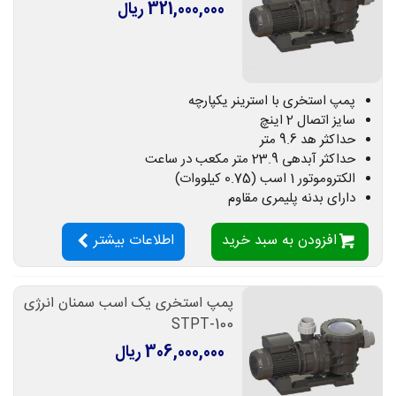
321,000,000 ریال
پمپ استخری با استرینر یکپارچه
سایز اتصال 2 اینچ
حداکثر هد 9.6 متر
حداکثر آبدهی 23.9 متر مکعب در ساعت
الکتروموتور 1 اسب (0.75 کیلووات)
دارای بدنه پلیمری مقاوم
افزودن به سبد خرید
اطلاعات بیشتر
پمپ استخری یک اسب سمنان انرژی
STPT-100
306,000,000 ریال