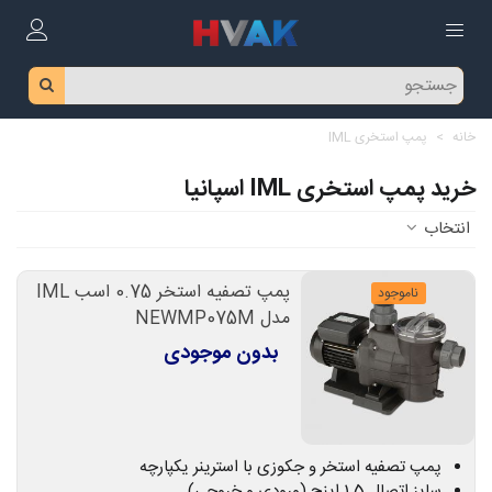
خانه
>
پمپ استخری IML
خرید پمپ استخری IML اسپانیا
انتخاب
پمپ تصفیه استخر 0.75 اسب IML
ناموجود
مدل NEWMP075M
بدون موجودی
پمپ تصفیه استخر و جکوزی با استرینر یکپارچه
سایز اتصال 1.5 اینچ (ورودی و خروجی)