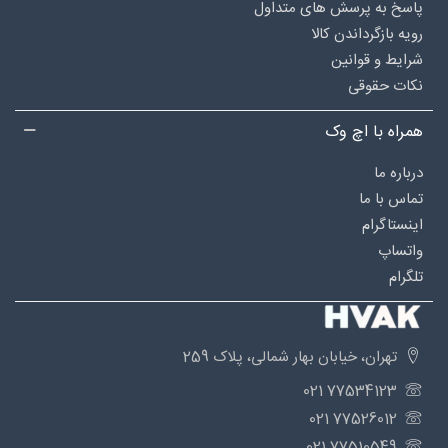
پاسخ به پرسش های متداول
رویه بازگرداندن کالا
شرایط و قوانین
نکات حقوقی
همراه با اچ وک
درباره‌ ما
تماس با ما
اینستاگرام
واتساپ
تلگرام
تهران، خیابان بهار شمالی، پلاک 259
77534123 021
77526012 021
77510549 021