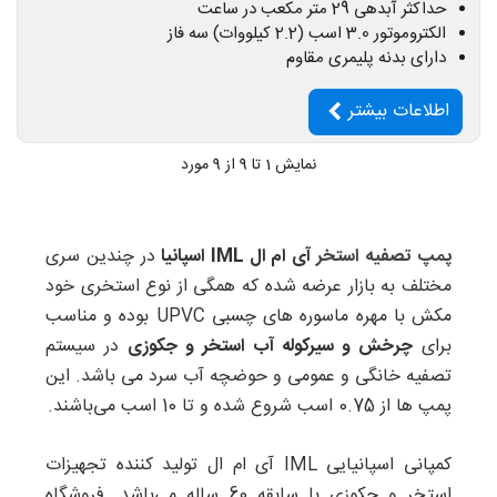
حداکثر آبدهی 29 متر مکعب در ساعت
الکتروموتور 3.0 اسب (2.2 کیلووات) سه فاز
دارای بدنه پلیمری مقاوم
اطلاعات بیشتر
نمایش
1
تا 9 از 9 مورد
پمپ تصفیه استخر
آی ام ال IML اسپانیا
در چندین سری
مختلف به بازار عرضه شده که همگی از نوع استخری خود
مکش با مهره ماسوره های چسبی UPVC بوده و مناسب
برای
چرخش و سیرکوله آب استخر و جکوزی
در سیستم
تصفیه خانگی و عمومی و حوضچه آب سرد می باشد. این
پمپ ها از 0.75 اسب شروع شده و تا 10 اسب می‌باشند.
کمپانی اسپانیایی IML آی ام ال تولید کننده تجهیزات
استخر و جکوزی با سابقه 60 ساله می‌باشد. فروشگاه