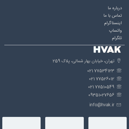
درباره‌ ما
تماس با ما
اینستاگرام
واتساپ
تلگرام
تهران، خیابان بهار شمالی، پلاک 259
77534123 021
77526012 021
77510549 021
09351027656
info@hvak.ir