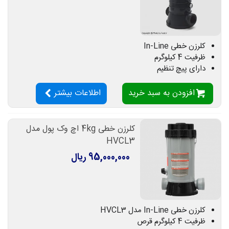
کلرزن خطی In-Line
ظرفیت 4 کیلوگرم
دارای پیچ تنظیم
افزودن به سبد خرید
اطلاعات بیشتر
کلرزن خطی 4kg اچ وک پول مدل
HVCL3
95,000,000 ریال
کلرزن خطی In-Line مدل HVCL3
ظرفیت 4 کیلوگرم قرص