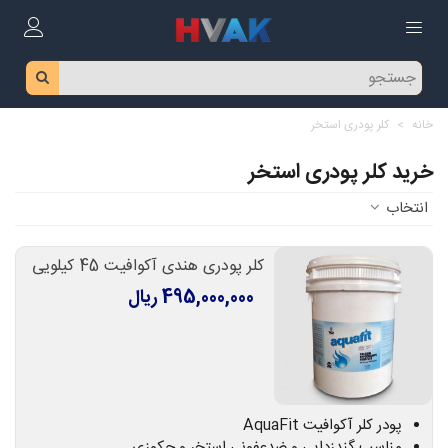
خانه
>
کلر پودری استخر
خرید کلر پودری استخر
انتخاب
کلر پودری هندی آکوافیت 45 کیلویی
495,000,000 ریال
پودر کلر آکوافیت AquaFit
مناسب گندزدایی و ضدعفونی استخر و جکوزی