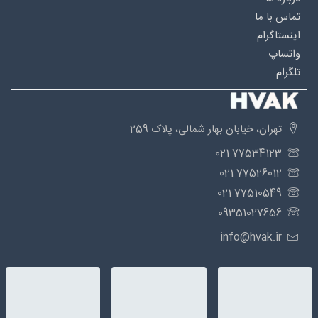
تماس با ما
اینستاگرام
واتساپ
تلگرام
تهران، خیابان بهار شمالی، پلاک 259
77534123 021
77526012 021
77510549 021
09351027656
info@hvak.ir