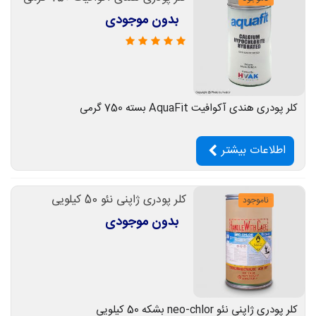
بدون موجودی
کلر پودری هندی آکوافیت AquaFit بسته 750 گرمی
اطلاعات بیشتر
کلر پودری ژاپنی نئو 50 کیلویی
ناموجود
بدون موجودی
کلر پودری ژاپنی نئو neo-chlor بشکه 50 کیلویی