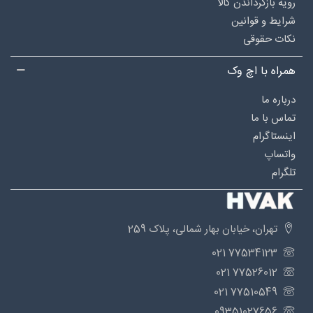
رویه بازگرداندن کالا
شرایط و قوانین
نکات حقوقی
همراه با اچ وک
درباره‌ ما
تماس با ما
اینستاگرام
واتساپ
تلگرام
تهران، خیابان بهار شمالی، پلاک 259
77534123 021
77526012 021
77510549 021
09351027656