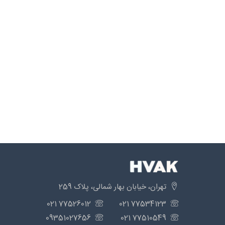
تهران، خیابان بهار شمالی، پلاک 259
77526012 021
77534123 021
09351027656
77510549 021