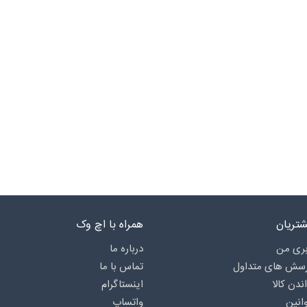
تریان
همراه با اچ وک
ری من
درباره‌ ما
رسش های متداول
تماس با ما
اندن کالا
اینستاگرام
انین
واتساپ