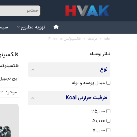
تهویه مطبوع
سیست
خانه
>
برندها
>
فلکسینوکس Flexinox
فلکسینوکس x
فیلتر بوسیله
فلکسینوکس 
نوع
این تجهیزا
مبدل پوسته و لوله
موجود
ظرفیت حرارتی Kcal
35,000
50,000
70,000