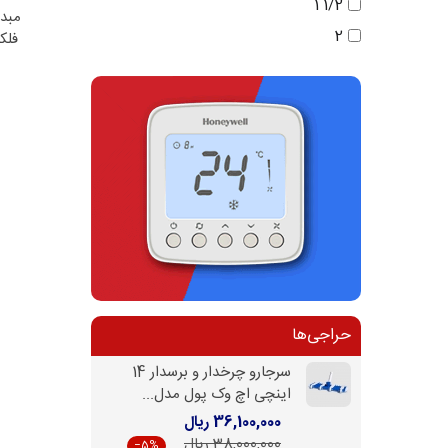
1/2 1
اط
2
فلکس
حراجی‌ها
سرجارو چرخدار و برسدار 14
اینچی اچ وک پول مدل...
36,100,000 ریال
38,000,000 ریال
‎−5%