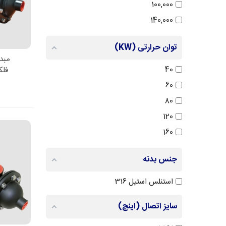
100,000
140,000
170,000
توان حرارتی (KW)
اط
40
فلک
60
80
120
160
200
جنس بدنه
استنلس استیل 316
سایز اتصال (اینچ)