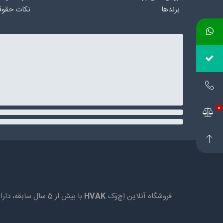
برندها
نکات حقوق
0
فروشگاه آنلاین اِچ‌وَک
HVAK
با بیش از 5 سال 